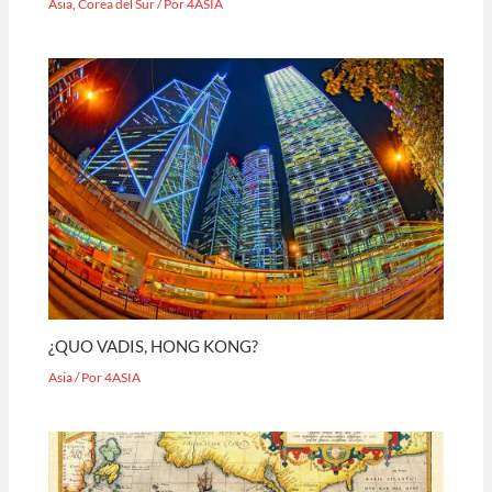
Asia
,
Corea del Sur
/ Por
4ASIA
¿QUO VADIS, HONG KONG?
Asia
/ Por
4ASIA