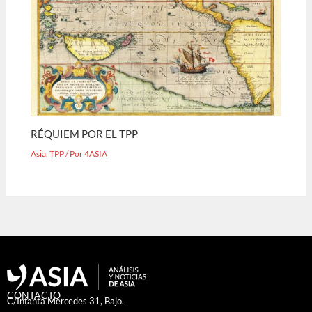
RÉQUIEM POR EL TPP
Asia
,
TPP
/ Por
4ASIA
CONTACTO
C/Infanta Mercedes 31, Bajo.