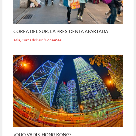
COREA DEL SUR: LA PRESIDENTA APARTADA
Asia
,
Corea del Sur
/ Por
4ASIA
¿QUO VADIS, HONG KONG?