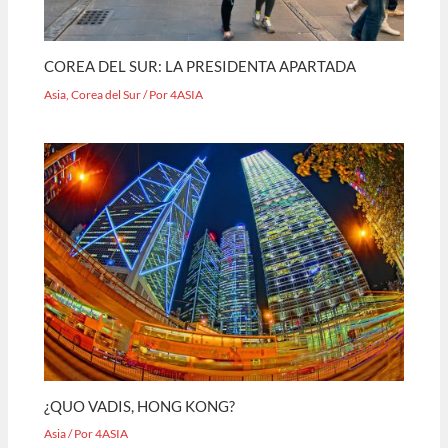
COREA DEL SUR: LA PRESIDENTA APARTADA
Asia
,
Corea del Sur
/ Por
4ASIA
¿QUO VADIS, HONG KONG?
Asia
/ Por
4ASIA