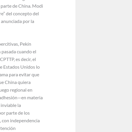
 parte de China. Modi
re” del concepto del
l anunciada por la
ercitivas, Pekín
a pasada cuando el
CPTTP, es decir, el
ue Estados Unidos lo
bama para evitar que
que China quiera
juego regional en
su adhesión—en materia
inviable la
or parte de los
s, con independencia
ntención