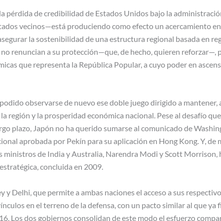
 pérdida de credibilidad de Estados Unidos bajo la administració
stados vecinos—está produciendo como efecto un acercamiento en
 asegurar la sostenibilidad de una estructura regional basada en reg
no renuncian a su protección—que, de hecho, quieren reforzar—, 
cas que representa la República Popular, a cuyo poder en ascens
a podido observarse de nuevo ese doble juego dirigido a mantener, 
e la región y la prosperidad económica nacional. Pese al desafío q
largo plazo, Japón no ha querido sumarse al comunicado de Washin
acional aprobada por Pekín para su aplicación en Hong Kong. Y, d
s ministros de India y Australia, Narendra Modi y Scott Morrison,
 estratégica, concluida en 2009.
y y Delhi, que permite a ambas naciones el acceso a sus respectiv
ínculos en el terreno de la defensa, con un pacto similar al que ya 
6. Los dos gobiernos consolidan de este modo el esfuerzo compar