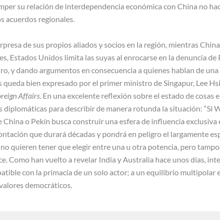
per su relación de interdependencia económica con China no hace
os acuerdos regionales.
presa de sus propios aliados y socios en la región, mientras China
s, Estados Unidos limita las suyas al enrocarse en la denuncia de
uro, y dando argumentos en consecuencia a quienes hablan de una n
 queda bien expresado por el primer ministro de Singapur, Lee Hsi
reign Affairs
. En una excelente reflexión sobre el estado de cosas e
as diplomáticas para describir de manera rotunda la situación: “Si
e China o Pekín busca construir una esfera de influencia exclusiva
ontación que durará décadas y pondrá en peligro el largamente esp
 no quieren tener que elegir entre una u otra potencia, pero tampo
ce. Como han vuelto a revelar India y Australia hace unos días, in
tible con la primacía de un solo actor; a un equilibrio multipolar
s valores democráticos.