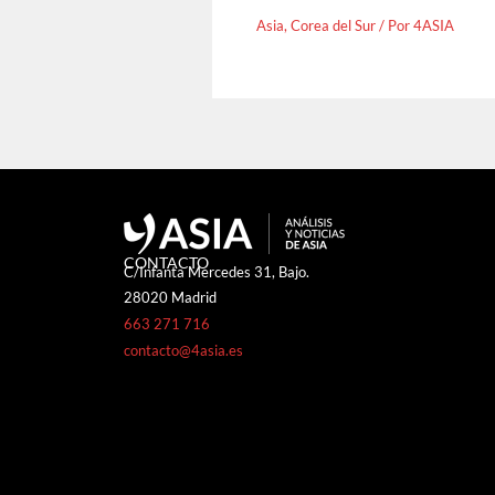
Asia
,
Corea del Sur
/ Por
4ASIA
CONTACTO
C/Infanta Mercedes 31, Bajo.
28020 Madrid
663 271 716
contacto@4asia.es