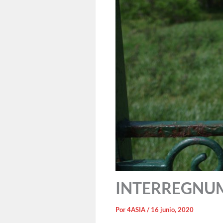
INTERREGNUM: 
Por
4ASIA
/
16 junio, 2020