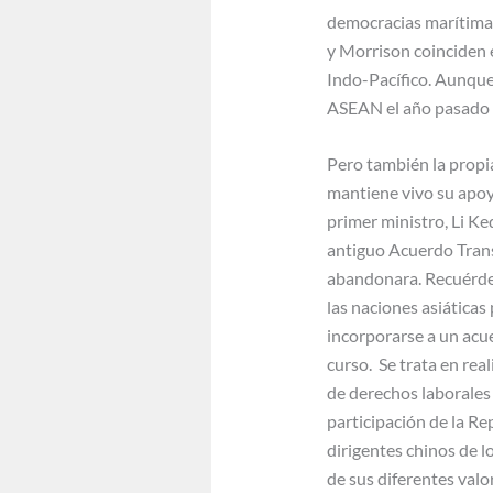
democracias marítimas 
y Morrison coinciden e
Indo-Pacífico. Aunque 
ASEAN el año pasado t
Pero también la propia
mantiene vivo su apoy
primer ministro, Li Keq
antiguo Acuerdo Trans
abandonara. Recuérdes
las naciones asiáticas
incorporarse a un acue
curso. Se trata en rea
de derechos laborales 
participación de la Re
dirigentes chinos de l
de sus diferentes valo