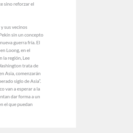
 sino reforzar el
 y sus vecinos
 Pekín sin un concepto
ueva guerra fría. El
en Loong, en el
n la región, Lee
 Washington trata de
 en Asia, comenzarán
erado siglo de Asia”.
co van a esperar a la
tentan dar forma a un
 en el que puedan