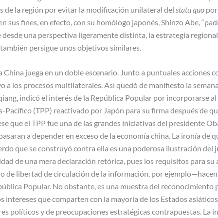
de la región por evitar la modificación unilateral del
statu quo
por
n sus fines, en efecto, con su homólogo japonés, Shinzo Abe, “pad
desde una perspectiva ligeramente distinta, la estrategia regiona
ambién persigue unos objetivos similares.
 China juega en un doble escenario. Junto a puntuales acciones co
o a los procesos multilaterales. Así quedó de manifiesto la seman
iang, indicó el interés de la República Popular por incorporarse al 
-Pacífico (TPP) reactivado por Japón para su firma después de q
e que el TPP fue una de las grandes iniciativas del presidente O
 pasaran a depender en exceso de la economía china. La ironía de 
rdo que se construyó contra ella es una poderosa ilustración del 
lidad de una mera declaración retórica, pues los requisitos para 
o de libertad de circulación de la información, por ejemplo—hacen 
pública Popular. No obstante, es una muestra del reconocimiento p
os intereses que comparten con la mayoría de los Estados asiático
res políticos y de preocupaciones estratégicas contrapuestas. La i