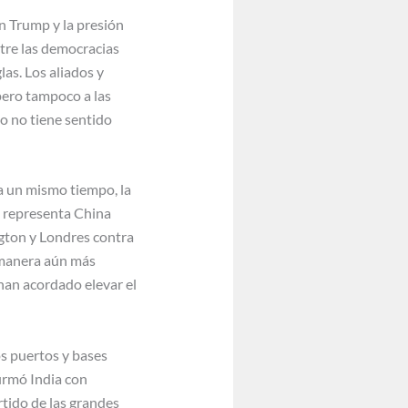
n Trump y la presión
tre las democracias
las. Los aliados y
pero tampoco a las
o no tiene sentido
a un mismo tiempo, la
ue representa China
gton y Londres contra
e manera aún más
 han acordado elevar el
os puertos y bases
firmó India con
tido de las grandes