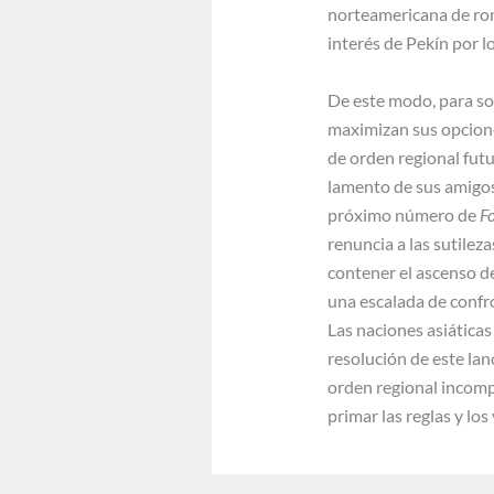
norteamericana de rom
interés de Pekín por l
De este modo, para sor
maximizan sus opcione
de orden regional fut
lamento de sus amigos
próximo número de
Fo
renuncia a las sutilez
contener el ascenso d
una escalada de confr
Las naciones asiáticas
resolución de este lan
orden regional incompa
primar las reglas y lo