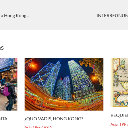
Qué significa el cambio de estatus para Hong Kong (II). Nieves C. Pérez Rodríguez
as
RÉQUIE
¿QUO VADIS, HONG KONG?
ENTA
Asia
,
TPP
Asia
/ Por
4ASIA