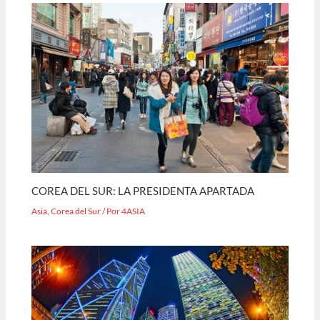
COREA DEL SUR: LA PRESIDENTA APARTADA
Asia
,
Corea del Sur
/ Por
4ASIA