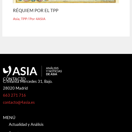
RÉQUIEM POR EL TPP
Asia
,
TPP
/ Por
4ASIA
CONTACTO
C/Infanta Mercedes 31, Bajo.
28020 Madrid
663 271 716
contacto@4asia.es
MENÚ
Actualidad y Análisis