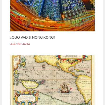
¿QUO VADIS, HONG KONG?
Asia
/ Por
4ASIA