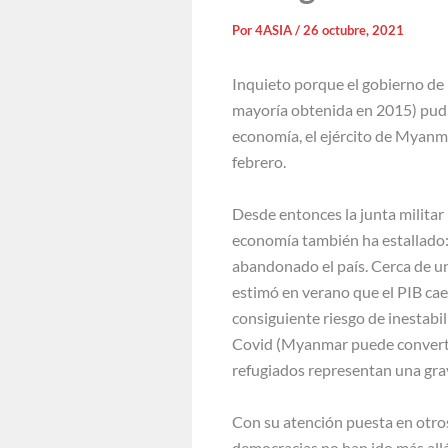
Por
4ASIA
/
26 octubre, 2021
Inquieto porque el gobierno de l
mayoría obtenida en 2015) pudier
economía, el ejército de Myanm
febrero.
Desde entonces la junta militar
economía también ha estallado:
abandonado el país. Cerca de u
estimó en verano que el PIB cae
consiguiente riesgo de inestabi
Covid (Myanmar puede convertirs
refugiados representan una gra
Con su atención puesta en otros
democracias no han ido más allá