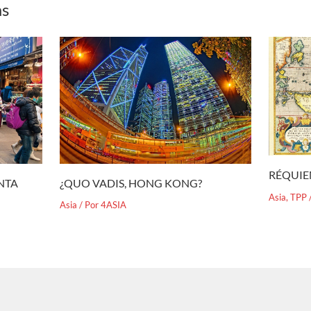
as
RÉQUIE
¿QUO VADIS, HONG KONG?
ENTA
Asia
,
TPP
Asia
/ Por
4ASIA