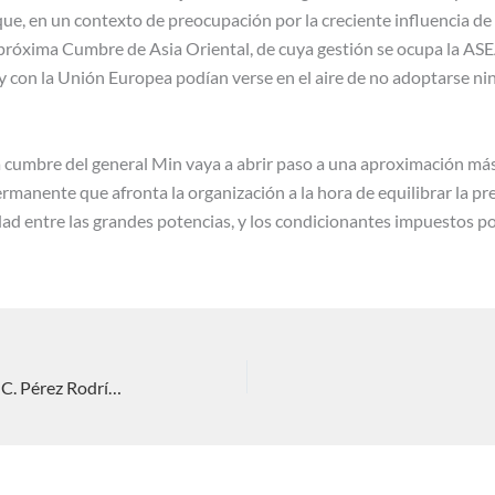
 que, en un contexto de preocupación por la creciente influencia de
a próxima Cumbre de Asia Oriental, de cuya gestión se ocupa la A
y con la Unión Europea podían verse en el aire de no adoptarse ni
 cumbre del general Min vaya a abrir paso a una aproximación más e
ermanente que afronta la organización a la hora de equilibrar la p
idad entre las grandes potencias, y los condicionantes impuestos po
La NBA y China. Una vez más. Nieves C. Pérez Rodríguez