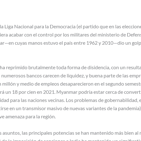
a Liga Nacional para la Democracia (el partido que en las eleccion
a acabar con el control por los militares del ministerio de Defens
ar—en cuyas manos estuvo el país entre 1962 y 2010—dio un golp
 ha reprimido brutalmente toda forma de disidencia, con un result
 numerosos bancos carecen de liquidez, y buena parte de las empr
n millón y medio de empleos desaparecieron en el segundo semestr
rá un 18 por cien en 2021. Myanmar podría estar cerca de convertir
lidad para las naciones vecinas. Los problemas de gobernabilidad, 
e en un transmisor masivo de nuevas variantes de la pandemia), y
ve amenaza para la región.
 asuntos, las principales potencias se han mantenido más bien al
 de la imposición de sanciones e India ha mantenido un significati