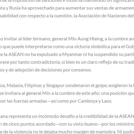
unta y Rusia ha aprovechado para aumentar sus ventas de armamen
sabilidad con respecto a la cuestión, la Asociación de Naciones de
no invitar al líder birmano, general Min Aung Hlaing, a la cumbre a
o que puede interpretarse como una victoria simbólica para el Go
que la ASEAN no ha expulsado a Myanmar ni ha suspendido su parti
rece por tanto contradictoria, si bien es un claro reflejo de su trad
os y de adopción de decisiones por consenso.
, Malasia, Filipinas y Singapur condenaron el golpe, exigieron la 
e invitara al general Min a la cumbre de este año; una posición q
por las fuerzas armadas—así como por Camboya y Laos.
mana representa un incómodo desafío a la credibilidad de la ASEAN. 
lan de cinco puntos acordado—con su visto bueno—por los ministro
ese de la violencia no le dejaba mucho margen de maniobra. Ni pod