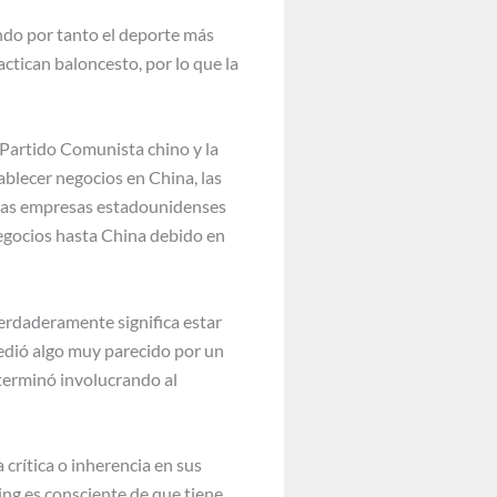
ndo por tanto el deporte más
ctican baloncesto, por lo que la
l Partido Comunista chino y la
ablecer negocios en China, las
has empresas estadounidenses
negocios hasta China debido en
verdaderamente significa estar
ucedió algo muy parecido por un
terminó involucrando al
crítica o inherencia en sus
jing es consciente de que tiene