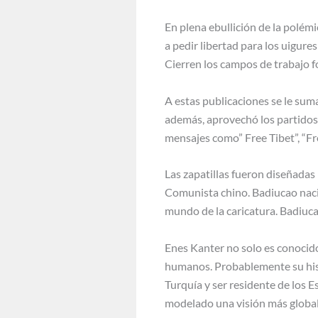
En plena ebullición de la polémi
a pedir libertad para los uigur
Cierren los campos de trabajo fo
A estas publicaciones se le suma
además, aprovechó los partidos 
mensajes como” Free Tibet”, “Fr
Las zapatillas fueron diseñadas 
Comunista chino. Badiucao naci
mundo de la caricatura. Badiucao
Enes Kanter no solo es conocido
humanos. Probablemente su histo
Turquía y ser residente de los 
modelado una visión más globa