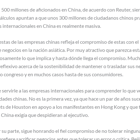
 500 millones de aficionados en China, de acuerdo con Reuter, sie
s cálculos apuntan a que unos 300 millones de ciudadanos chinos pra
as internacionales en China es realmente masiva.
uestas de las empresas chinas refleja el compromiso de estas con e
 negocios en la nación asiática. Por muy atractivo que parezca est
osamente lo que implica y hasta dónde llega el compromiso. Muc
flexivo acerca de la sostenibilidad de mantener o trasladar sus 
pio congreso y en muchos casos hasta de sus consumidores.
e servirle a las empresas internacionales para comprender lo que 
ridades chinas. No es la primera vez, ya que hace un par de años s
kets de Houston en apoyo a los manifestantes en Hong Kong y que 
hina exigía que despidieran al ejecutivo.
 su parte, sigue honrando el fiel compromiso de no tolerar ninguna 
refiere sacrificar negocios antes que tolerar un error o crítica. Bei