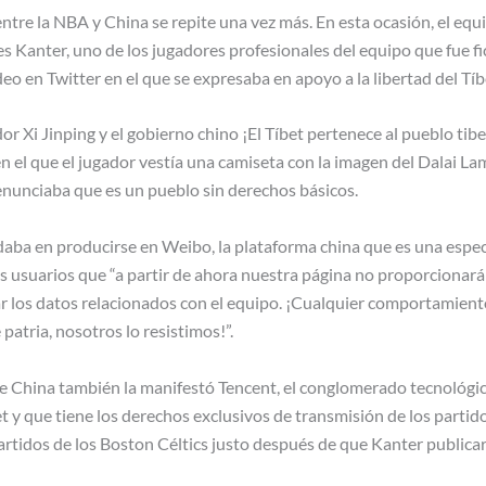
ntre la NBA y China se repite una vez más. En esta ocasión, el equ
s Kanter, uno de los jugadores profesionales del equipo que fue f
eo en Twitter en el que se expresaba en apoyo a la libertad del Tíb
or Xi Jinping y el gobierno chino ¡El Tíbet pertenece al pueblo tibet
el que el jugador vestía una camiseta con la imagen del Dalai L
enunciaba que es un pueblo sin derechos básicos.
daba en producirse en Weibo, la plataforma china que es una especi
s usuarios que “a partir de ahora nuestra página no proporcionar
ar los datos relacionados con el equipo. ¡Cualquier comportamient
patria, nosotros lo resistimos!”.
 China también la manifestó Tencent, el conglomerado tecnológi
et y que tiene los derechos exclusivos de transmisión de los parti
partidos de los Boston Céltics justo después de que Kanter publica