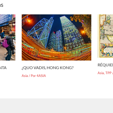
as
RÉQUIE
¿QUO VADIS, HONG KONG?
ENTA
Asia
,
TPP
Asia
/ Por
4ASIA