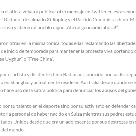
ca el atleta volvía a publicar otro mensaje en Twitter en esta segun
es: “Dictador desalmado Xi Jinping y el Partido Comunista chino. Me
rzoso y liberen al pueblo uigur. ¡Alto al genocidio ahora!”.
ron otras en la misma tónica, todas ellas reclamando las libertade
de inicio de temporada para mantener la protesta viva portando c
ee Uyghur” o “Free China”.
por el artista y disidente chino Badiucao, conocido por su discrep
ó en Shanghái y actualmente reside en Australia desde donde se 
 hace uso de la sátira política para denunciar los abusos del gobi
 por su talento en el deporte sino por su activismo en defender c
ria personal de haber nacido en Suiza mientras sus padres estudi
Estados Unidos desde que era un adolescente por sus destrezas en
l del mundo.