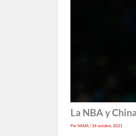
La NBA y China
Por
4ASIA
/
26 octubre, 2021