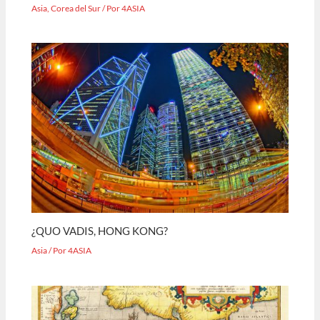
Asia
,
Corea del Sur
/ Por
4ASIA
¿QUO VADIS, HONG KONG?
Asia
/ Por
4ASIA