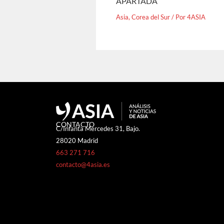
APARTADA
Asia
,
Corea del Sur
/ Por
4ASIA
CONTACTO
C/Infanta Mercedes 31, Bajo.
28020 Madrid
663 271 716
contacto@4asia.es