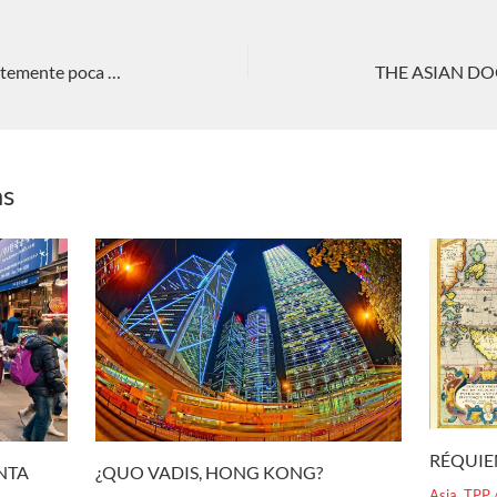
Kim Jong-un, mucha astucia y aparentemente poca experiencia. Nieves C. Pérez Rodríguez
as
RÉQUIE
¿QUO VADIS, HONG KONG?
ENTA
Asia
,
TPP