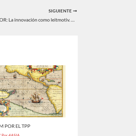
SIGUIENTE
THE ASIAN DOOR: La innovación como leitmotiv. Águeda Parra
M POR EL TPP
/ Por
4ASIA