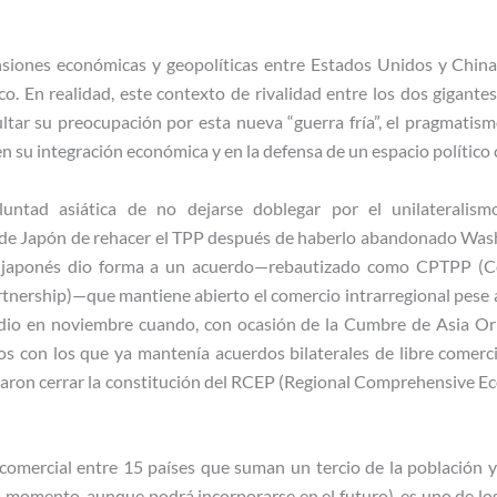
nsiones económicas y geopolíticas entre Estados Unidos y Chin
co. En realidad, este contexto de rivalidad entre los dos gigantes
cultar su preocupación por esta nueva “guerra fría”, el pragmatism
en su integración económica y en la defensa de un espacio político
untad asiática de no dejarse doblegar por el unilateralismo
 de Japón de rehacer el TPP después de haberlo abandonado Wash
no japonés dio forma a un acuerdo—rebautizado como CPTPP (C
tnership)—que mantiene abierto el comercio intrarregional pese a
dio en noviembre cuando, con ocasión de la Cumbre de Asia Ori
os con los que ya mantenía acuerdos bilaterales de libre comerci
raron cerrar la constitución del RCEP (Regional Comprehensive E
comercial entre 15 países que suman un tercio de la población y 
o momento, aunque podrá incorporarse en el futuro), es uno de lo