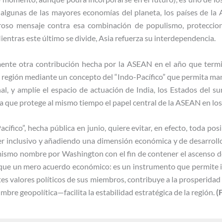
a algunas de las mayores economías del planeta, los países de la
roso mensaje contra esa combinación de populismo, proteccio
entras este último se divide, Asia refuerza su interdependencia.
mente otra contribución hecha por la ASEAN en el año que termi
la región mediante un concepto del “Indo-Pacífico” que permita 
l, y amplíe el espacio de actuación de India, los Estados del su
 que protege al mismo tiempo el papel central de la ASEAN en los
cífico”, hecha pública en junio, quiere evitar, en efecto, toda pos
er inclusivo y añadiendo una dimensión económica y de desarrollo
 mismo nombre por Washington con el fin de contener el ascenso de
ue un mero acuerdo económico: es un instrumento que permite in
entes valores políticos de sus miembros, contribuye a la prosperida
bre geopolítica—facilita la estabilidad estratégica de la región.
(