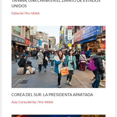
TAIWAN, UNA CHINA EN EL ZAPATO DE ESTADOS
UNIDOS
Editorial
/ Por
4ASIA
COREA DEL SUR: LA PRESIDENTA APARTADA
Asia
,
Corea del Sur
/ Por
4ASIA