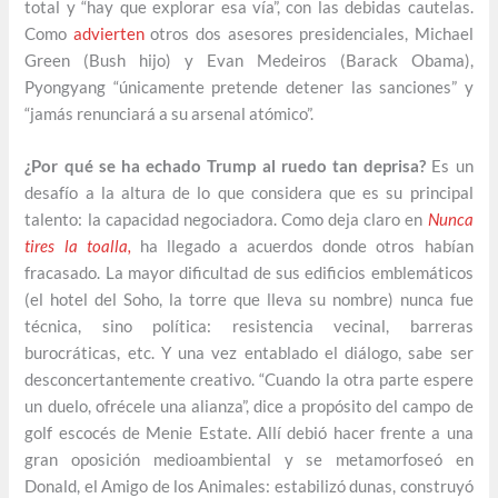
total y “hay que explorar esa vía”, con las debidas cautelas.
Como
advierten
otros dos asesores presidenciales, Michael
Green (Bush hijo) y Evan Medeiros (Barack Obama),
Pyongyang “únicamente pretende detener las sanciones” y
“jamás renunciará a su arsenal atómico”.
¿Por qué se ha echado Trump al ruedo tan deprisa?
Es un
desafío a la altura de lo que considera que es su principal
talento: la capacidad negociadora. Como deja claro en
Nunca
tires la toalla,
ha llegado a acuerdos donde otros habían
fracasado. La mayor dificultad de sus edificios emblemáticos
(el hotel del Soho, la torre que lleva su nombre) nunca fue
técnica, sino política: resistencia vecinal, barreras
burocráticas, etc. Y una vez entablado el diálogo, sabe ser
desconcertantemente creativo. “Cuando la otra parte espere
un duelo, ofrécele una alianza”, dice a propósito del campo de
golf escocés de Menie Estate. Allí debió hacer frente a una
gran oposición medioambiental y se metamorfoseó en
Donald, el Amigo de los Animales: estabilizó dunas, construyó