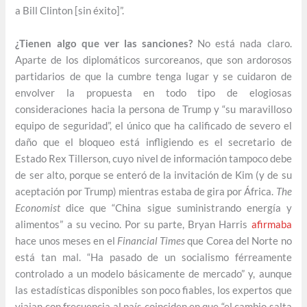
a Bill Clinton [sin éxito]”.
¿Tienen algo que ver las sanciones?
No está nada claro.
Aparte de los diplomáticos surcoreanos, que son ardorosos
partidarios de que la cumbre tenga lugar y se cuidaron de
envolver la propuesta en todo tipo de elogiosas
consideraciones hacia la persona de Trump y “su maravilloso
equipo de seguridad”, el único que ha calificado de severo el
daño que el bloqueo está infligiendo es el secretario de
Estado Rex Tillerson, cuyo nivel de información tampoco debe
de ser alto, porque se enteró de la invitación de Kim (y de su
aceptación por Trump) mientras estaba de gira por África.
The
Economist
dice que “China sigue suministrando energía y
alimentos” a su vecino. Por su parte, Bryan Harris
afirmaba
hace unos meses en el
Financial Times
que Corea del Norte no
está tan mal. “Ha pasado de un socialismo férreamente
controlado a un modelo básicamente de mercado” y, aunque
las estadísticas disponibles son poco fiables, los expertos que
viajan con frecuencia al país coinciden en que “el cambio salta