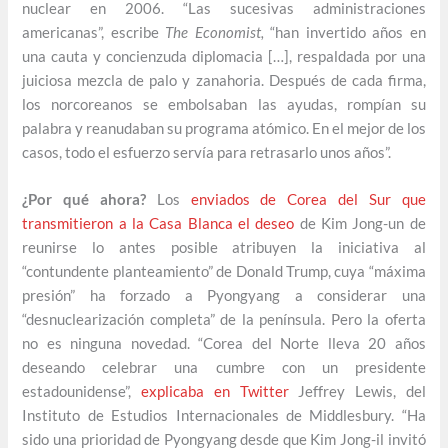
nuclear en 2006. “Las sucesivas administraciones
americanas”, escribe
The Economist,
“han invertido años en
una cauta y concienzuda diplomacia […], respaldada por una
juiciosa mezcla de palo y zanahoria. Después de cada firma,
los norcoreanos se embolsaban las ayudas, rompían su
palabra y reanudaban su programa atómico. En el mejor de los
casos, todo el esfuerzo servía para retrasarlo unos años”.
¿Por qué ahora?
Los
enviados de Corea del Sur que
transmitieron a la Casa Blanca el deseo
de Kim Jong-un de
reunirse lo antes posible atribuyen la iniciativa al
“contundente planteamiento” de Donald Trump, cuya “máxima
presión” ha forzado a Pyongyang a considerar una
“desnuclearización completa” de la península. Pero la oferta
no es ninguna novedad. “Corea del Norte lleva 20 años
deseando celebrar una cumbre con un presidente
estadounidense”,
explicaba en Twitter
Jeffrey Lewis, del
Instituto de Estudios Internacionales de Middlesbury. “Ha
sido una prioridad de Pyongyang desde que Kim Jong-il invitó