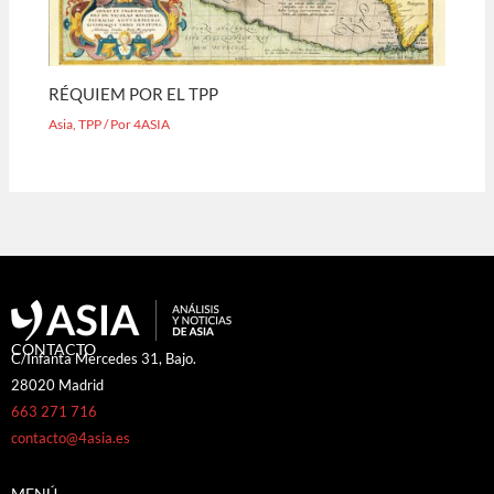
RÉQUIEM POR EL TPP
Asia
,
TPP
/ Por
4ASIA
CONTACTO
C/Infanta Mercedes 31, Bajo.
28020 Madrid
663 271 716
contacto@4asia.es
MENÚ