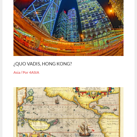
¿QUO VADIS, HONG KONG?
Asia
/ Por
4ASIA