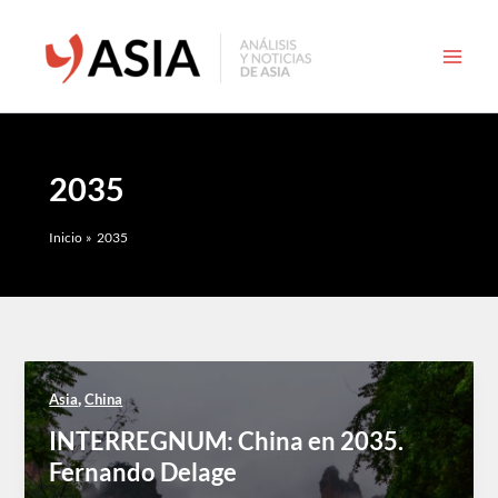
Ir
al
contenido
2035
Inicio
2035
,
Asia
China
INTERREGNUM: China en 2035.
Fernando Delage