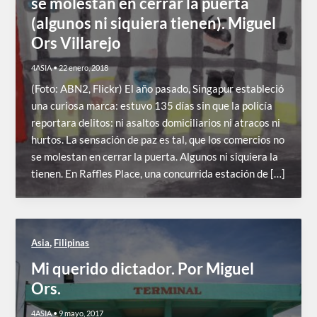
se molestan en cerrar la puerta
(algunos ni siquiera tienen). Miguel
Ors Villarejo
4ASIA
•
22 enero, 2018
(Foto: ABN2, Flickr) El año pasado, Singapur estableció
una curiosa marca: estuvo 135 días sin que la policía
reportara delitos: ni asaltos domiciliarios ni atracos ni
hurtos. La sensación de paz es tal, que los comercios no
se molestan en cerrar la puerta. Algunos ni siquiera la
tienen. En Raffles Place, una concurrida estación de […]
,
Asia
Filipinas
Mi querido dictador. Por Miguel
Ors.
4ASIA
•
9 mayo, 2017