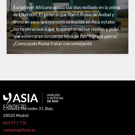
Escipión el Africano acabó sus días exiliado en la aldea
de Liternum. El general que liberó Roma de Aníbal y
frenó en seco la expansión seléucida en Asia estaba
harto del acoso a que lo sometieron sus rivales y pidió
que enterraran su cuerpo lejos de tan “ingrata patria”.
¿Cómo pudo Roma tratar con semejante
CONTACTO
C/Infanta Mercedes 31, Bajo.
28020 Madrid
663 271 716
contacto@4asia.es