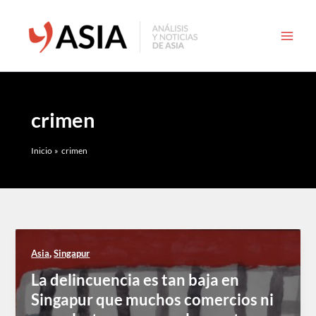
Ir
al
contenido
crimen
Inicio
crimen
,
Asia
Singapur
La delincuencia es tan baja en
Singapur que muchos comercios ni