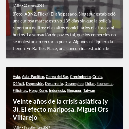
4ASIA
•
22 enero, 2018
(Foto: ABN2, Flickr) El año pasado, Singapur estableció
una curiosa marca: estuvo 135 días sin que la policía
reportara delitos: ni asaltos domiciliarios ni atracos ni
hurtos. La sensación de paz es tal, que los comercios no
se molestan en cerrar la puerta. Algunos ni siquiera la
tienen. En Raffles Place, una concurrida estación de
,
,
,
,
,
Asia
Asia-Pacífico
Corea del Sur
Crecimiento
Crisis
,
,
,
,
,
,
Déficit
Depresión
Desarrollo
Desempleo
Dólar
Economía
,
,
,
,
Filipinas
Hong Kong
Indonesia
Singapur
Taiwan
Veinte años de la crisis asiática (y
3). El efecto mariposa. Miguel Ors
Villarejo
4ASIA
•
5 septiembre, 2017