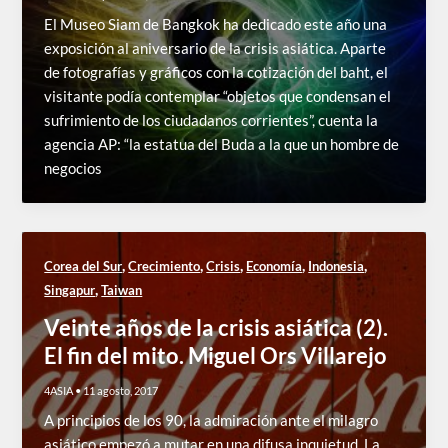
El Museo Siam de Bangkok ha dedicado este año una
exposición al aniversario de la crisis asiática. Aparte
de fotografías y gráficos con la cotización del baht, el
visitante podía contemplar “objetos que condensan el
sufrimiento de los ciudadanos corrientes”, cuenta la
agencia AP: “la estatua del Buda a la que un hombre de
negocios
,
,
,
,
,
Corea del Sur
Crecimiento
Crisis
Economía
Indonesia
,
Singapur
Taiwan
Veinte años de la crisis asiática (2).
El fin del mito. Miguel Ors Villarejo
4ASIA
•
11 agosto, 2017
A principios de los 90, la admiración ante el milagro
asiático empezó a mutar en una difusa inquietud. La