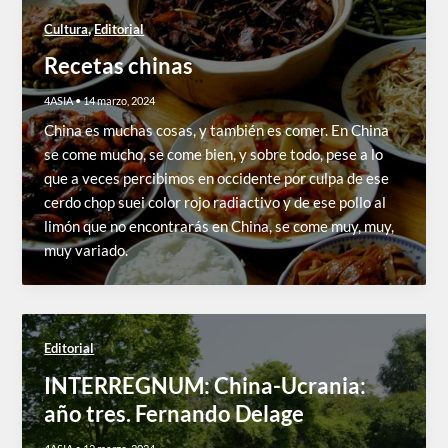
,
Cultura
Editorial
Recetas chinas
4ASIA
•
14 marzo, 2024
China es muchas cosas, y también es comer. En China
se come mucho, se come bien, y sobre todo, pese a lo
que a veces percibimos en occidente por culpa de ese
cerdo chop suei color rojo radiactivo y de ese pollo al
limón que no encontrarás en China, se come muy, muy,
muy variado.
Editorial
INTERREGNUM: China-Ucrania:
año tres. Fernando Delage