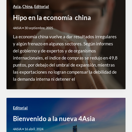
,
,
Asia
China
Editorial
Hipo en la economía china
4ASIA
•
30 septiembre, 2025
La economía china vuelve a dar resultados irregulares
y algún frenazo en algunos sectores. Según informes
del gobierno y de expertos y de organismos
internacionales, el índice de compras se redujo en 49,8
puntos, por debajo del umbral de expansión, mientras
las exportaciones no logran compensar la debilidad de
la demanda interna ni detener el
Editorial
Bienvenido a la nueva 4Asia​
4ASIA
•
16 abril, 2024