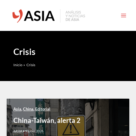
Ir
al
contenido
Crisis
Inicio
Crisis
,
,
Asia
China
Editorial
China-Taiwán, alerta 2
4ASIA
•
9 junio, 2026