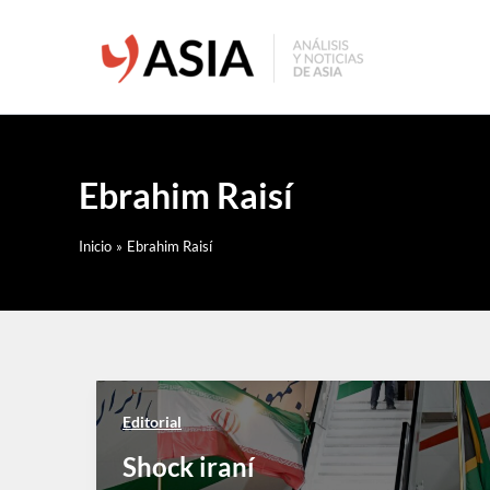
Ir
al
contenido
Ebrahim Raisí
Inicio
Ebrahim Raisí
Editorial
Shock iraní