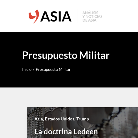
Ir
al
contenido
Presupuesto Militar
Inicio
Presupuesto Militar
,
,
Asia
Estados Unidos
Trump
La doctrina Ledeen