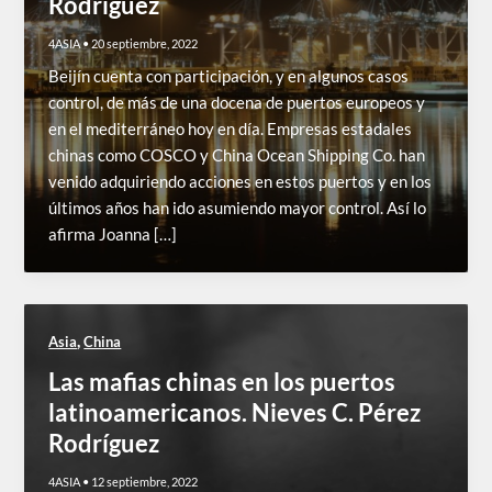
Rodríguez
4ASIA
•
20 septiembre, 2022
Beijín cuenta con participación, y en algunos casos
control, de más de una docena de puertos europeos y
en el mediterráneo hoy en día. Empresas estadales
chinas como COSCO y China Ocean Shipping Co. han
venido adquiriendo acciones en estos puertos y en los
últimos años han ido asumiendo mayor control. Así lo
afirma Joanna […]
,
Asia
China
Las mafias chinas en los puertos
latinoamericanos. Nieves C. Pérez
Rodríguez
4ASIA
•
12 septiembre, 2022