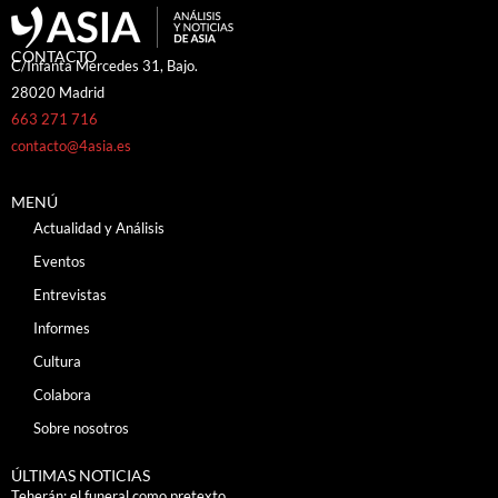
CONTACTO
C/Infanta Mercedes 31, Bajo.
28020 Madrid
663 271 716
contacto@4asia.es
MENÚ
Actualidad y Análisis
Eventos
Entrevistas
Informes
Cultura
Colabora
Sobre nosotros
ÚLTIMAS NOTICIAS
Teherán: el funeral como pretexto