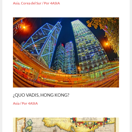
Asia
,
Corea del Sur
/ Por
4ASIA
¿QUO VADIS, HONG KONG?
Asia
/ Por
4ASIA