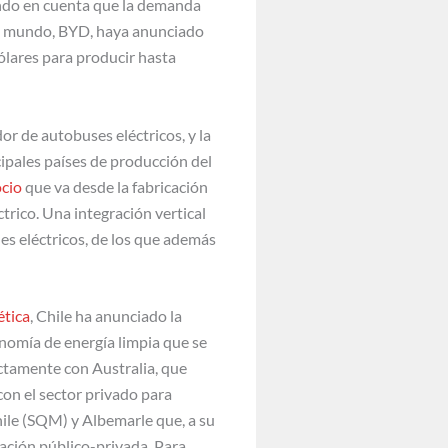
iendo en cuenta que la demanda
el mundo, BYD, haya anunciado
ólares para producir hasta
r de autobuses eléctricos, y la
cipales países de producción del
ocio
que va desde la fabricación
trico. Una integración vertical
es eléctricos, de los que además
ética
, Chile ha anunciado la
onomía de energía limpia que se
ectamente con Australia, que
on el sector privado para
ile (SQM) y Albemarle que, a su
iación público-privada. Para