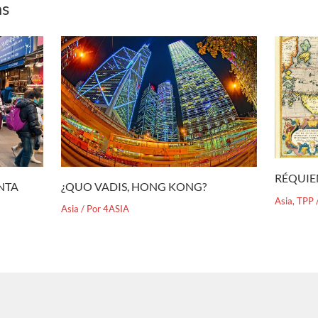
as
RÉQUIE
¿QUO VADIS, HONG KONG?
ENTA
Asia
,
TPP
Asia
/ Por
4ASIA