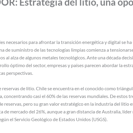
: Estrategia del litio, una opo
es necesarios para afrontar la transición energética y digital se h
na de suministro de las tecnologías limpias comienza a tensionars
cios al alza de algunos metales tecnológicos. Ante una década deci
rollo óptimo del sector, empresas y países parecen abordar la estr
tas perspectivas.
reservas de litio. Chile se encuentra en el conocido como triángulo
, concentrando casi el 60% de las reservas mundiales. De estos tre
eservas, pero su gran valor estratégico en la industria del litio 
 de mercado del 26%, aunque a gran distancia de Australia, líder 
egún el Servicio Geológico de Estados Unidos (USGS).