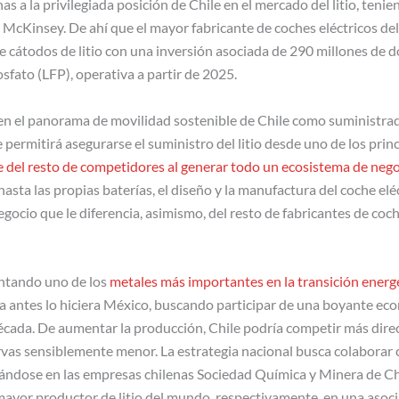
as a la privilegiada posición de Chile en el mercado del litio, ten
 McKinsey. De ahí que el mayor fabricante de coches eléctricos d
de cátodos de litio con una inversión asociada de 290 millones de d
osfato (LFP), operativa a partir de 2025.
n el panorama de movilidad sostenible de Chile como suministrado
e permitirá asegurarse el suministro del litio desde uno de los prin
e del resto de competidores al generar todo un ecosistema de neg
sta las propias baterías, el diseño y la manufactura del coche eléc
ocio que le diferencia, asimismo, del resto de fabricantes de coch
entando uno de los
metales más importantes en la transición energ
 ya antes lo hiciera México, buscando participar de una boyante ec
década. De aumentar la producción, Chile podría competir más dir
as sensiblemente menor. La estrategia nacional busca colaborar c
ándose en las empresas chilenas Sociedad Química y Minera de Ch
 mayor productor de litio del mundo, respectivamente, en una asoc