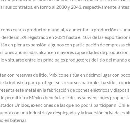
izar sus contratos, en torno al 2030 y 2043, respectivamente, antes
úa como cuarto productor mundial, y aumentar la producción es una d
io desde un 5% registrado en 2021 hasta el 18% de las exportacio
stán en plena expansión, algunos con participación de empresas ch
ersiones anunciadas alcancen mayores capacidades de producción, 
hile y situarse entre los principales productores de litio del mundo 
tan con reservas de litio, México se sitúa en décimo lugar con poc
de la industria para proteger sus recursos naturales ha sido la opci
senta este metal en la fabricación de coches eléctricos y disposit
e permitiría a México beneficiarse de las subvenciones propuesta
stados Unidos, exenciones de las que no podrá participar ni Chile 
cuenta con una industria ya desplegada. y la inversión privada es a
io en baterías.