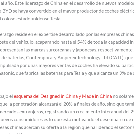
s al año. Este liderazgo de China en el desarrollo de nuevos modelo
a BYD se haya convertido en el mayor productor de coches eléctri
l coloso estadounidense Tesla.
erazgo reside en el expertise desarrollado por las empresas chinas
ste del vehículo, acaparando hasta el 54% de toda la capacidad in
representan las marcas surcoreanas y japonesas, respectivamente
ión de baterías, Contemporary Amperex Technology Ltd (CATL), que
impulsada por unas mayores ventas de coches ha elevado su partic
sonic, que fabrica las baterías para Tesla y que alcanza un 9% de 
bajo el
esquema del Designed in China y Made in China
no solamen
que la penetración alcanzará el 20% a finales de año, sino que t
 mercados extranjeros, registrando un crecimiento interanual del
s nuevos consumidores es lo que está motivando el desembarco de n
sas chinas acercan su oferta a la región que ha liderado el sector