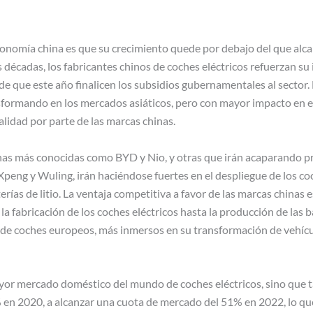
conomía china es que su crecimiento quede por debajo del que alca
 décadas, los fabricantes chinos de coches eléctricos refuerzan su 
e que este año finalicen los subsidios gubernamentales al sector
ansformando en los mercados asiáticos, pero con mayor impacto en e
calidad por parte de las marcas chinas.
nas más conocidas como BYD y Nio, y otras que irán acaparando pr
eng y Wuling, irán haciéndose fuertes en el despliegue de los coc
erías de litio. La ventaja competitiva a favor de las marcas chinas
 la fabricación de los coches eléctricos hasta la producción de las 
 de coches europeos, más inmersos en su transformación de vehícu
yor mercado doméstico del mundo de coches eléctricos, sino que t
en 2020, a alcanzar una cuota de mercado del 51% en 2022, lo que