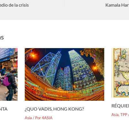
io de la crisis
Kamala Harr
as
RÉQUIE
¿QUO VADIS, HONG KONG?
ENTA
Asia
,
TPP
Asia
/ Por
4ASIA