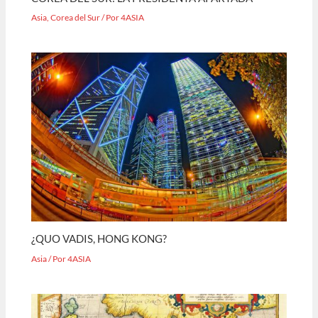
Asia
,
Corea del Sur
/ Por
4ASIA
¿QUO VADIS, HONG KONG?
Asia
/ Por
4ASIA