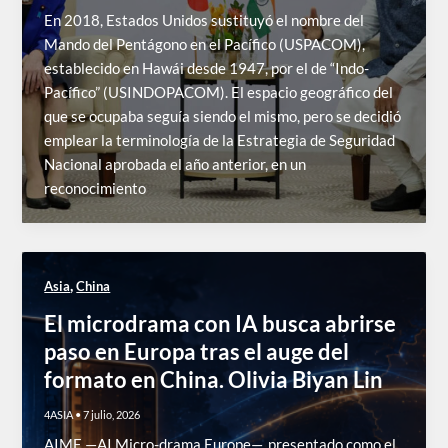
En 2018, Estados Unidos sustituyó el nombre del
Mando del Pentágono en el Pacífico (USPACOM),
establecido en Hawái desde 1947, por el de “Indo-
Pacífico” (USINDOPACOM). El espacio geográfico del
que se ocupaba seguía siendo el mismo, pero se decidió
emplear la terminología de la Estrategia de Seguridad
Nacional aprobada el año anterior, en un
reconocimiento
,
Asia
China
El microdrama con IA busca abrirse
paso en Europa tras el auge del
formato en China. Olivia Biyan Lin
4ASIA
•
7 julio, 2026
AIME —AI Micro-drama Europe—, presentado como el