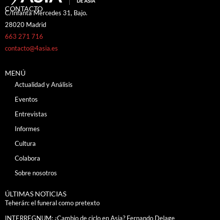
CONTACTO
C/Infanta Mercedes 31, Bajo.
28020 Madrid
663 271 716
contacto@4asia.es
MENÚ
Actualidad y Análisis
Eventos
Entrevistas
Informes
Cultura
Colabora
Sobre nosotros
ÚLTIMAS NOTICIAS
Teherán: el funeral como pretexto
INTERREGNUM: ¿Cambio de ciclo en Asia? Fernando Delage