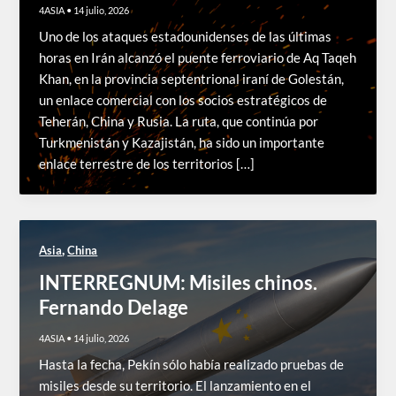
4ASIA
•
14 julio, 2026
Uno de los ataques estadounidenses de las últimas
horas en Irán alcanzó el puente ferroviario de Aq Taqeh
Khan, en la provincia septentrional iraní de Golestán,
un enlace comercial con los socios estratégicos de
Teherán, China y Rusia. La ruta, que continúa por
Turkmenistán y Kazajistán, ha sido un importante
enlace terrestre de los territorios […]
,
Asia
China
INTERREGNUM: Misiles chinos.
Fernando Delage
4ASIA
•
14 julio, 2026
Hasta la fecha, Pekín sólo había realizado pruebas de
misiles desde su territorio. El lanzamiento en el