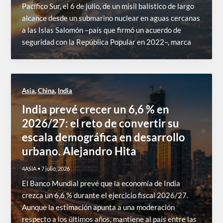
Pacífico Sur, el 6 de julio, de un misil balístico de largo
alcance desde un submarino nuclear en aguas cercanas
a las Islas Salomón –país que firmó un acuerdo de
seguridad con la República Popular en 2022–, marca
,
,
Asia
China
India
India prevé crecer un 6,6 % en
2026/27: el reto de convertir su
escala demográfica en desarrollo
urbano. Alejandro Hita
4ASIA
•
7 julio, 2026
El Banco Mundial prevé que la economía de India
crezca un 6,6 % durante el ejercicio fiscal 2026/27.
Aunque la estimación apunta a una moderación
respecto a los últimos años, mantiene al país entre las