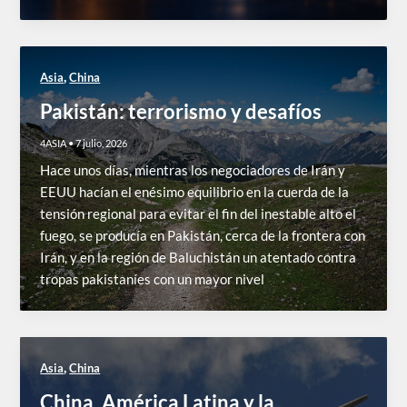
,
Asia
China
Pakistán: terrorismo y desafíos
4ASIA
•
7 julio, 2026
Hace unos días, mientras los negociadores de Irán y
EEUU hacían el enésimo equilibrio en la cuerda de la
tensión regional para evitar el fin del inestable alto el
fuego, se producía en Pakistán, cerca de la frontera con
Irán, y en la región de Baluchistán un atentado contra
tropas pakistaníes con un mayor nivel
,
Asia
China
China, América Latina y la