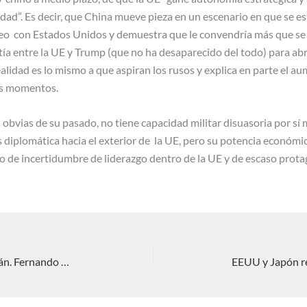
idad”. Es decir, que China mueve pieza en un escenario en que se 
eo con Estados Unidos y demuestra que le convendría más que se
ía entre la UE y Trump (que no ha desaparecido del todo) para abri
ealidad es lo mismo a que aspiran los rusos y explica en parte el a
os momentos.
obvias de su pasado, no tiene capacidad militar disuasoria por sí 
s diplomática hacia el exterior de la UE, pero su potencia económic
o de incertidumbre de liderazgo dentro de la UE y de escaso protag
INTERREGNUM: Presión sobre Taiwán. Fernando Delage