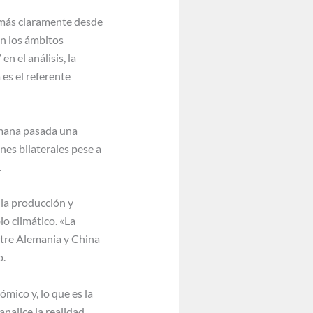
 más claramente desde
en los ámbitos
n el análisis, la
 es el referente
semana pasada una
nes bilaterales pese a
.
 la producción y
o climático. «La
ntre Alemania y China
o.
mico y, lo que es la
nalice la realidad