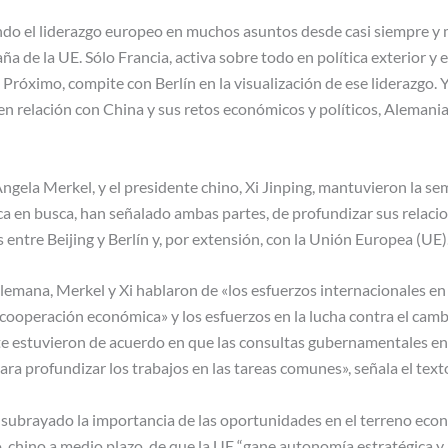
ndo el liderazgo europeo en muchos asuntos desde casi siempre y
aña de la UE. Sólo Francia, activa sobre todo en política exterior y 
Próximo, compite con Berlín en la visualización de ese liderazgo. Y e
en relación con China y sus retos económicos y políticos, Alemania
Angela Merkel, y el presidente chino, Xi Jinping, mantuvieron la 
a en busca, han señalado ambas partes, de profundizar sus relacio
s entre Beijing y Berlín y, por extensión, con la Unión Europea (UE)
lemana, Merkel y Xi hablaron de «los esfuerzos internacionales en
cooperación económica» y los esfuerzos en la lucha contra el cambi
ente estuvieron de acuerdo en que las consultas gubernamentales e
a profundizar los trabajos en las tareas comunes», señala el text
 subrayado la importancia de las oportunidades en el terreno econó
o chino a medio plazo, de que la UE “gane autonomía estratégica y a