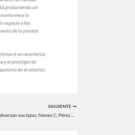
está produciendo un
 mantuviera la
r espacio a los
umento de la presión
misma ni se caracteriza
a y el prestigio de
onismo en el exterior,
SIGUIENTE
EEUU y Japón refuerzan sus lazos. Nieves C. Pérez Rodríguez