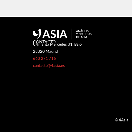
CONTACTO
C/Infanta Mercedes 31, Bajo.
28020 Madrid
663 271 716
contacto@4asia.es
© 4Asia –