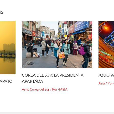
as
¿QUO V
COREA DEL SUR: LA PRESIDENTA
APARTADA
ZAPATO
Asia
/ Por
Asia
,
Corea del Sur
/ Por
4ASIA