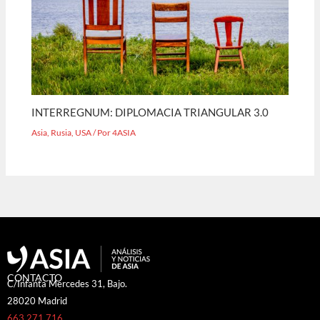
INTERREGNUM: DIPLOMACIA TRIANGULAR 3.0
Asia
,
Rusia
,
USA
/ Por
4ASIA
CONTACTO
C/Infanta Mercedes 31, Bajo.
28020 Madrid
663 271 716