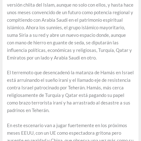
versión chiita del Islam, aunque no solo con ellos, y hasta hace
unos meses convencido de un futuro como potencia regional y
compitiendo con Arabia Saudí en el patrimonio espiritual
islámico. Ahora los sunníes, el grupo islámico mayoritario,
suma Siria a su red y abre un nuevo espacio donde, aunque
con mano de hierro en guante de seda, se diputarán las
influencia políticas, económicas y religiosas, Turquía, Qatar y
Emiratos por un lado y Arabia Saudí en otro.
El terremoto que desencadenó la matanza de Hamás en Israel
está arruinando el sueño iraní y el llamado eje de resistencia
contra Israel patrocinado por Teherán. Hamás, más cerca
religiosamente de Turquía y Qatar está pagando su papel
como brazo terrorista iraní y ha arrastrado al desastre a sus
padrinos en Teherán.
En este escenario van a jugar fuertemente en los próximos
meses EEUU, con un UE como espectadora gritona pero
ausente en realdad y China, que observa una vez más como su