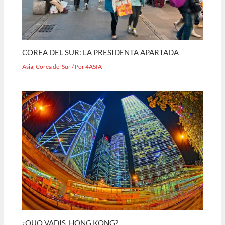
COREA DEL SUR: LA PRESIDENTA APARTADA
Asia
,
Corea del Sur
/ Por
4ASIA
¿QUO VADIS, HONG KONG?