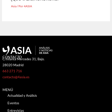
Asia
/ Por
4ASIA
CONTACTO
C/Infanta Mercedes 31, Bajo.
28020 Madrid
663 271 716
contacto@4asia.es
MENÚ
Actualidad y Análisis
Eventos
Entrevistas