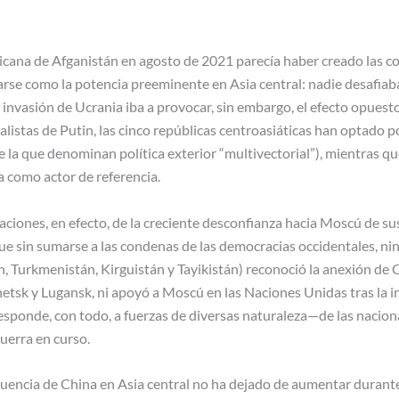
icana de Afganistán en agosto de 2021 parecía haber creado las c
arse como la potencia preeminente en Asia central: nadie desafiaba
 invasión de Ucrania iba a provocar, sin embargo, el efecto opuesto
istas de Putin, las cinco repúblicas centroasiáticas han optado po
 la que denominan política exterior “multivectorial”), mientras q
a como actor de referencia.
aciones, en efecto, de la creciente desconfianza hacia Moscú de su
ue sin sumarse a las condenas de las democracias occidentales, ni
, Turkmenistán, Kirguistán y Tayikistán) reconoció la anexión de C
tsk y Lugansk, ni apoyó a Moscú en las Naciones Unidas tras la i
sponde, con todo, a fuerzas de diversas naturaleza—de las nacional
uerra en curso.
nfluencia de China en Asia central no ha dejado de aumentar durante