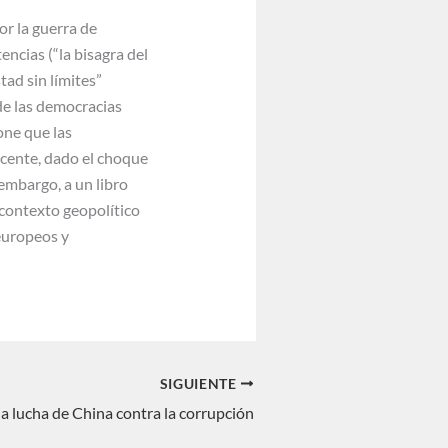
or la guerra de
encias (“la bisagra del
ad sin límites”
de las democracias
one que las
ncente, dado el choque
 embargo, a un libro
l contexto geopolítico
 europeos y
SIGUIENTE
a lucha de China contra la corrupción