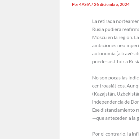
Por
4ASIA
/
26 diciembre, 2024
La retirada norteamer
Rusia pudiera reafirm
Moscú en la región. La
ambiciones neoimperial
autonomía (a través de
puede sustituir a Rusi
No son pocas las indic
centroasiáticos. Aunq
(Kazajstán, Uzbekistán
independencia de Done
Ese distanciamiento re
—que anteceden a la g
Por el contrario, la i