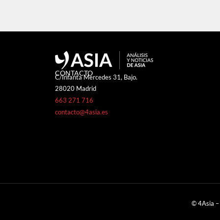
CONTACTO
C/Infanta Mercedes 31, Bajo.
28020 Madrid
663 271 716
contacto@4asia.es
© 4Asia –