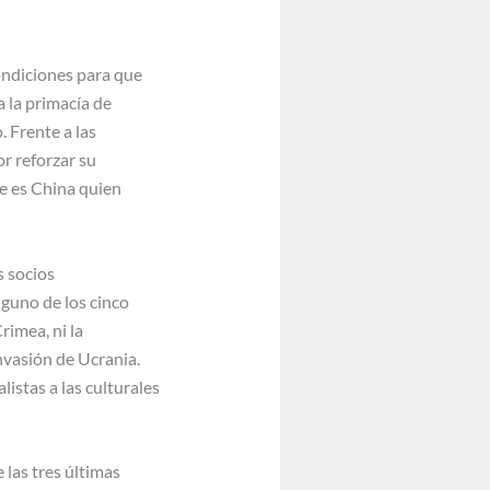
ondiciones para que
 la primacía de
. Frente a las
r reforzar su
ue es China quien
s socios
nguno de los cinco
rimea, ni la
nvasión de Ucrania.
istas a las culturales
 las tres últimas