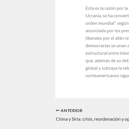
Esta es la razón por l
Ucrania, se ha convert
orden mundial” según s
anunciada por los pres
liberales por el afán 
democracias se unan a
estructural entre inte
que, además de su deta
global y subraya la re
norteamericanos siguen
ANTERIOR
China y Siria: crisis, reordenación y 