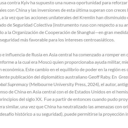
rusa contra Kyiv ha supuesto una nueva oportunidad para reforzar 
es con China y las inversiones de esta última superan con creces 
a la vez que las acciones unilaterales del Kremlin han disminuido e
ado de Seguridad Colectiva (instrumento ruso con respecto a su an
selo a la Organización de Cooperación de Shanghai—en gran medida
seguridad más favorable para los intereses centroasiáticos.
io e influencia de Rusia en Asia central ha comenzado a romper en
onforme a la cual era Moscú quien proporcionaba ayuda militar, mi
n económica. Este cambio en el equilibrio de poder en la región es
ciente publicación del diplomático australiano Geoff Raby. En
Grea
lobal Supremacy
(Melbourne University Press, 2024), el autor, ant
nso de China en Asia central con el de Estados Unidos en el hemis
y principios del siglo XX. Fue a partir de entonces cuando pudo pro
ra similar, una vez que China ha neutralizado las amenazas con ori
 desafío histórico a su seguridad), puede permitirse la proyección 