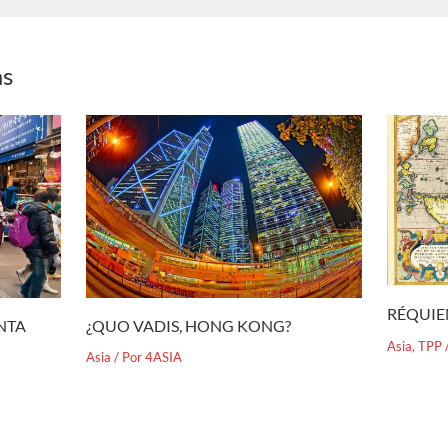
as
RÉQUIE
¿QUO VADIS, HONG KONG?
ENTA
Asia
,
TPP
Asia
/ Por
4ASIA