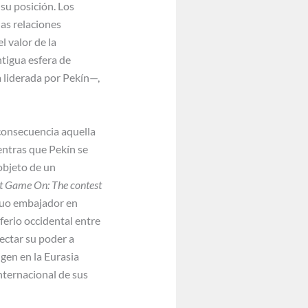
su posición. Los
las relaciones
l valor de la
tigua esfera de
 liderada por Pekín—,
 consecuencia aquella
entras que Pekín se
 objeto de un
t Game On: The contest
iguo embajador en
ferio occidental entre
yectar su poder a
gen en la Eurasia
internacional de sus