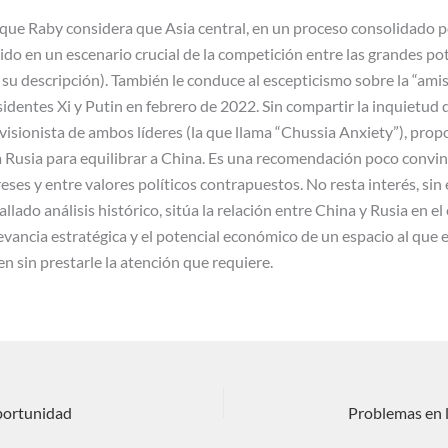
a que Raby considera que Asia central, en un proceso consolidado p
ido en un escenario crucial de la competición entre las grandes pot
u descripción). También le conduce al escepticismo sobre la “amist
identes Xi y Putin en febrero de 2022. Sin compartir la inquietud 
revisionista de ambos líderes (la que llama “Chussia Anxiety”), prop
 Rusia para equilibrar a China. Es una recomendación poco convi
reses y entre valores políticos contrapuestos. No resta interés, sin
llado análisis histórico, sitúa la relación entre China y Rusia en e
levancia estratégica y el potencial económico de un espacio al que
 sin prestarle la atención que requiere.
oportunidad
Problemas en l