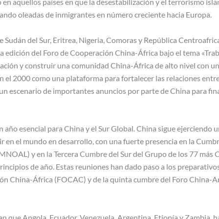
en aquellos países en que la desestabilización y el terrorismo isl
ando oleadas de inmigrantes en número creciente hacia Europa.
e Sudán del Sur, Eritrea, Nigeria, Comoras y República Centroafri
na edición del Foro de Cooperación China-África bajo el tema «Trab
ción y construir una comunidad China-África de alto nivel con un
en el 2000 como una plataforma para fortalecer las relaciones entr
 un escenario de importantes anuncios por parte de China para fin
 año esencial para China y el Sur Global. China sigue ejerciendo u
uir en el mundo en desarrollo, con una fuerte presencia en la Cum
MNOAL) y en la Tercera Cumbre del Sur del Grupo de los 77 más C
incipios de año. Estas reuniones han dado paso a los preparativo
ón China-África (FOCAC) y de la quinta cumbre del Foro China-Am
tan que Angola, Ecuador, Venezuela, Argentina, Etiopía y Zambia, 