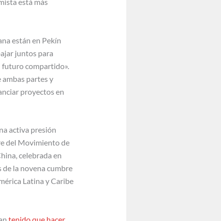
amista está más
cana están en Pekín
ajar juntos para
 futuro compartido».
e ambas partes y
anciar proyectos en
na activa presión
bre del Movimiento de
hina, celebrada en
s de la novena cumbre
érica Latina y Caribe
han
tenido que hacer