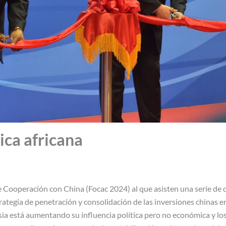
tica africana
e Cooperación con China (Focac 2024) al que asisten una serie de d
trategia de penetración y consolidación de las inversiones chinas e
sia está aumentando su influencia política pero no económica y lo