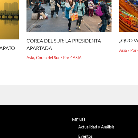
¿QUO V
COREA DEL SUR: LA PRESIDENTA
APARTADA
ZAPATO
Asia
/ Por
Asia
,
Corea del Sur
/ Por
4ASIA
MENÚ
Actualidad y Análisis
Eventos