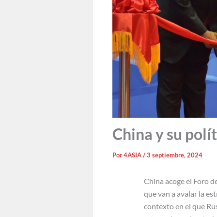
China y su polí
Por
4ASIA
/
3 septiembre, 2024
China acoge el Foro d
que van a avalar la es
contexto en el que Ru