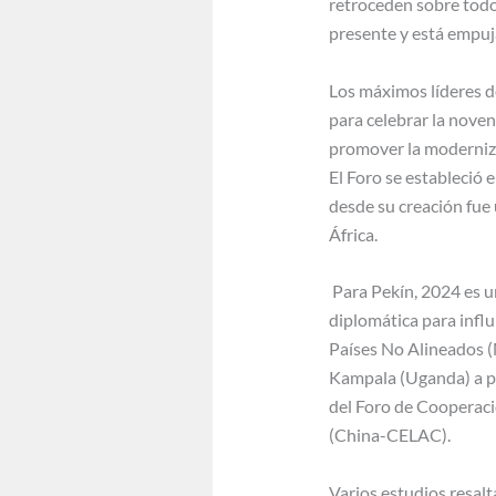
retroceden sobre todo 
presente y está empuj
Los máximos líderes d
para celebrar la nove
promover la moderniza
El Foro se estableció 
desde su creación fue
África.
Para Pekín, 2024 es un
diplomática para infl
Países No Alineados (
Kampala (Uganda) a pr
del Foro de Cooperaci
(China-CELAC).
Varios estudios resal