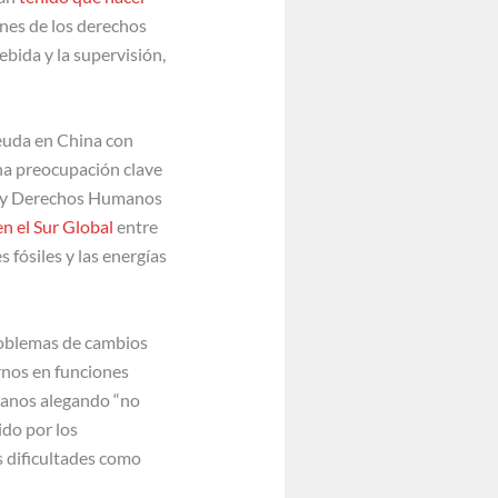
ones de los derechos
ebida y la supervisión,
deuda en China con
una preocupación clave
as y Derechos Humanos
n el Sur Global
entre
 fósiles y las energías
roblemas de cambios
ernos en funciones
manos alegando “no
ido por los
s dificultades como