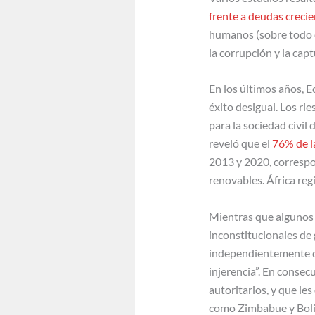
frente a deudas creci
humanos (sobre todo en
la corrupción y la captu
En los últimos años, E
éxito desigual. Los r
para la sociedad civi
reveló que el
76% de l
2013 y 2020, correspon
renovables. África re
Mientras que algunos 
inconstitucionales de 
independientemente d
injerencia”. En consec
autoritarios, y que le
como Zimbabue y Bol