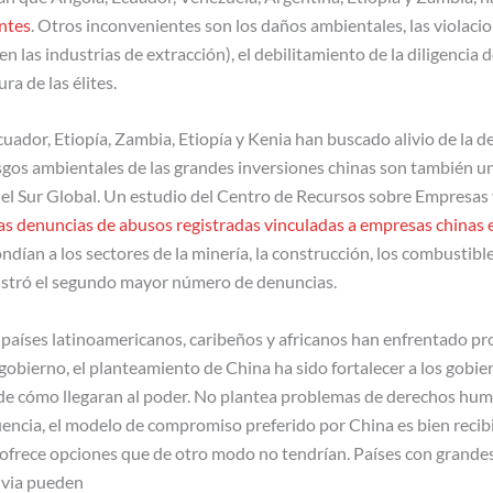
entes
. Otros inconvenientes son los daños ambientales, las violaci
 las industrias de extracción), el debilitamiento de la diligencia d
ra de las élites.
cuador, Etiopía, Zambia, Etiopía y Kenia han buscado alivio de la 
iesgos ambientales de las grandes inversiones chinas son también 
l del Sur Global. Un estudio del Centro de Recursos sobre Empres
as denuncias de abusos registradas vinculadas a empresas chinas e
dían a los sectores de la minería, la construcción, los combustibles
gistró el segundo mayor número de denuncias.
países latinoamericanos, caribeños y africanos han enfrentado p
gobierno, el planteamiento de China ha sido fortalecer a los gobi
e cómo llegaran al poder. No plantea problemas de derechos hu
uencia, el modelo de compromiso preferido por China es bien recib
s ofrece opciones que de otro modo no tendrían. Países con grande
ivia pueden