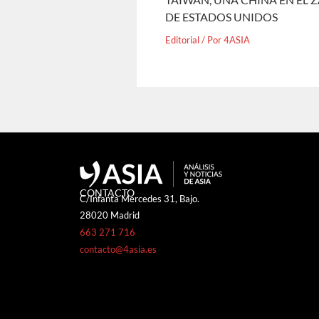
DE ESTADOS UNIDOS
Editorial
/ Por
4ASIA
CONTACTO
C/Infanta Mercedes 31, Bajo.
28020 Madrid
663 271 716
contacto@4asia.es