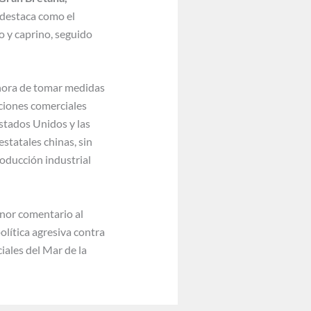
e destaca como el
o y caprino, seguido
 hora de tomar medidas
aciones comerciales
Estados Unidos y las
statales chinas, sin
oducción industrial
enor comentario al
lítica agresiva contra
iales del Mar de la