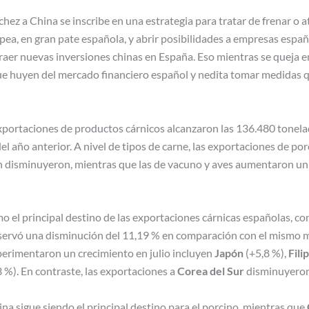
chez a China se inscribe en una estrategia para tratar de frenar o a
pea, en gran pate española, y abrir posibilidades a empresas españo
raer nuevas inversiones chinas en España. Eso mientras se queja e
ue huyen del mercado financiero español y nedita tomar medidas q
 exportaciones de productos cárnicos alcanzaron las 136.480 tonel
l año anterior. A nivel de tipos de carne, las exportaciones de por
n disminuyeron, mientras que las de vacuno y aves aumentaron un
 el principal destino de las exportaciones cárnicas españolas, c
bservó una disminución del 11,19 % en comparación con el mismo 
perimentaron un crecimiento en julio incluyen
Japón
(+5,8 %),
Fili
 %). En contraste, las exportaciones a
Corea del Sur
disminuyeron
ina sigue siendo el principal destino para el porcino, mientras que