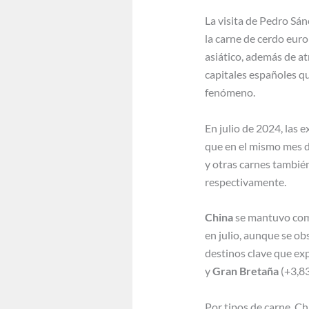
La visita de Pedro Sán
la carne de cerdo euro
asiático, además de at
capitales españoles q
fenómeno.
En julio de 2024, las
que en el mismo mes de
y otras carnes tambié
respectivamente.
China
se mantuvo como
en julio, aunque se o
destinos clave que ex
y
Gran Bretaña
(+3,83
Por tipos de carne, Ch