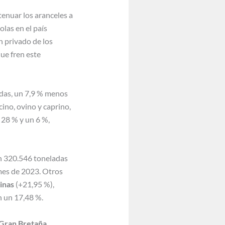
tenuar los aranceles a
las en el país
n privado de los
ue fren este
adas, un 7,9 % menos
cino, ovino y caprino,
 28 % y un 6 %,
on 320.546 toneladas
mes de 2023. Otros
pinas
(+21,95 %),
 un 17,48 %.
Gran Bretaña,