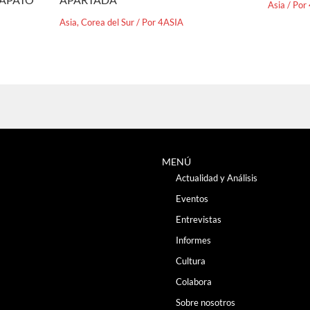
Asia
/ Por
Asia
,
Corea del Sur
/ Por
4ASIA
MENÚ
Actualidad y Análisis
Eventos
Entrevistas
Informes
Cultura
Colabora
Sobre nosotros