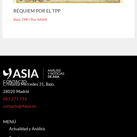
RÉQUIEM POR EL TPP
Asia
,
TPP
/ Por
4ASIA
CONTACTO
C/Infanta Mercedes 31, Bajo.
28020 Madrid
663 271 716
contacto@4asia.es
MENÚ
Actualidad y Análisis