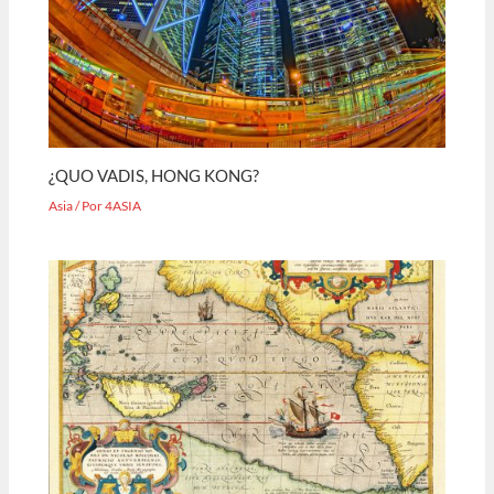
¿QUO VADIS, HONG KONG?
Asia
/ Por
4ASIA