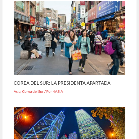
COREA DEL SUR: LA PRESIDENTA APARTADA
Asia
,
Corea del Sur
/ Por
4ASIA