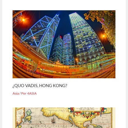
¿QUO VADIS, HONG KONG?
Asia
/ Por
4ASIA