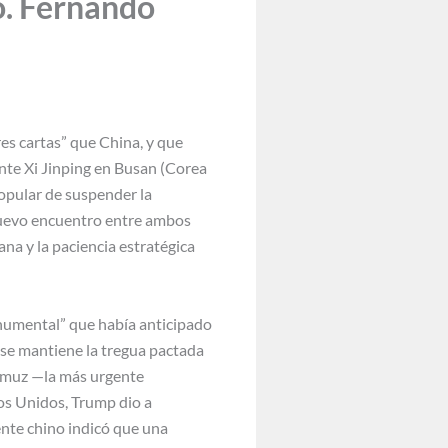
. Fernando
es cartas” que China, y que
ente Xi Jinping en Busan (Corea
opular de suspender la
l nuevo encuentro entre ambos
ana y la paciencia estratégica
onumental” que había anticipado
 se mantiene la tregua pactada
 Ormuz —la más urgente
os Unidos, Trump dio a
ente chino indicó que una