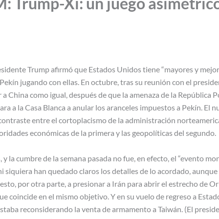
Trump-Xi: un juego asimétrico
residente Trump afirmó que Estados Unidos tiene “mayores y mejor
Pekín jugando con ellas. En octubre, tras su reunión con el presid
r a China como igual, después de que la amenaza de la República P
evara a la Casa Blanca a anular los aranceles impuestos a Pekín. E
 contraste entre el cortoplacismo de la administración norteameric
ioridades económicas de la primera y las geopolíticas del segundo.
, y la cumbre de la semana pasada no fue, en efecto, el “evento m
ni siquiera han quedado claros los detalles de lo acordado, aunque
esto, por otra parte, a presionar a Irán para abrir el estrecho de
 coincide en el mismo objetivo. Y en su vuelo de regreso a Estad
 estaba reconsiderando la venta de armamento a Taiwán. (El presid