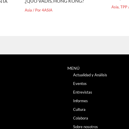
¿QUO VADIS, HONG KONG?
ENTA
Asia
,
TPP
Asia
/ Por
4ASIA
MENÚ
Actualidad y Análisis
Eventos
Entrevistas
Informes
Cultura
Colabora
Sobre nosotros