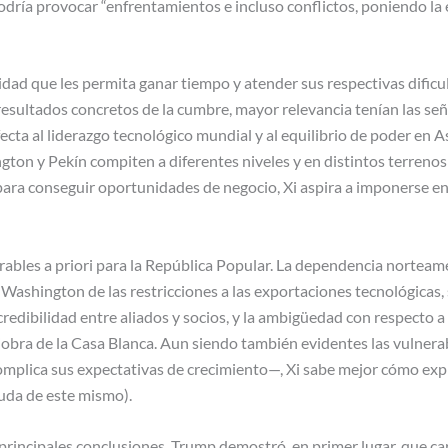
dría provocar “enfrentamientos e incluso conflictos, poniendo la 
lidad que les permita ganar tiempo y atender sus respectivas dific
esultados concretos de la cumbre, mayor relevancia tenían las señ
fecta al liderazgo tecnológico mundial y al equilibrio de poder en A
gton y Pekín compiten a diferentes niveles y en distintos terreno
 para conseguir oportunidades de negocio, Xi aspira a imponerse en
rables a priori para la República Popular. La dependencia norteame
 Washington de las restricciones a las exportaciones tecnológicas, 
 credibilidad entre aliados y socios, y la ambigüedad con respecto a
iobra de la Casa Blanca. Aun siendo también evidentes las vulnera
mplica sus expectativas de crecimiento—, Xi sabe mejor cómo expl
uda de este mismo).
principales conclusiones. Trump demostró, en primer lugar, que c