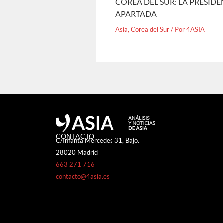
COREA DEL SUR: LA PRESID
APARTADA
Asia
,
Corea del Sur
/ Por
4ASIA
CONTACTO
C/Infanta Mercedes 31, Bajo.
28020 Madrid
663 271 716
contacto@4asia.es