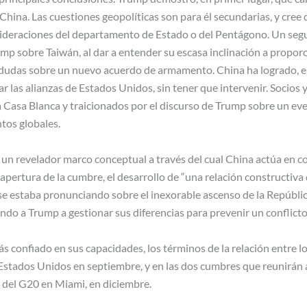
China. Las cuestiones geopolíticas son para él secundarias, y cree
sideraciones del departamento de Estado o del Pentágono. Un seg
mp sobre Taiwán, al dar a entender su escasa inclinación a proporci
dudas sobre un nuevo acuerdo de armamento. China ha logrado, en 
ar las alianzas de Estados Unidos, sin tener que intervenir. Socios
Casa Blanca y traicionados por el discurso de Trump sobre un ev
ntos globales.
 un revelador marco conceptual a través del cual China actúa en c
apertura de la cumbre, el desarrollo de “una relación constructiva 
 se estaba pronunciando sobre el inexorable ascenso de la Repúblic
ndo a Trump a gestionar sus diferencias para prevenir un conflicto
s confiado en sus capacidades, los términos de la relación entre l
 a Estados Unidos en septiembre, y en las dos cumbres que reunirán
 del G20 en Miami, en diciembre.