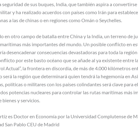
la seguridad de sus buques, India, que también aspira a convertirse e
litar y ha realizado acuerdos con países como Irán para establece
anas a las de chinas o en regiones como Omán o Seychelles.
o en otro campo de batalla entre China y la India, un terreno de ju
s marítimas más importantes del mundo. Un posible conflicto en e
ría desencadenar consecuencias devastadoras para toda la región d
flicto por este basto océano que se añade al ya existente entre 
ol Actual”, la frontera en discordia, de más de 4.000 kilómetros e
o será la región que determinará quien tendrá la hegemonía en Asi
as, políticas o militares con los países colindantes será clave para 
s dos potencias nucleares para controlar las rutas marítimas más
 bienes y servicios.
rtíz es Doctor en Economía por la Universidad Complutense de M
dad San Pablo CEU de Madrid