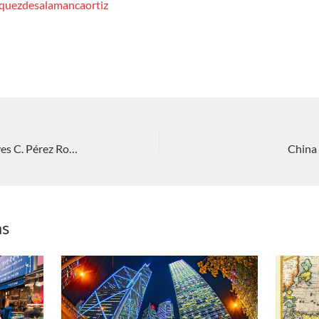
iquezdesalamancaortiz
Taiwán la joya del Pacífico oeste. Nieves C. Pérez Rodríguez
China 
as