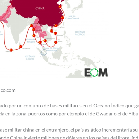
tico.com
rmado por un conjunto de bases militares en el Océano Índico que ga
ia en la zona, puertos como por ejemplo el de Gwadar o el de Yibut
ase militar china en el extranjero, el país asiático incrementaría s
donde China invierte millones de dólares en los países del litoral ín