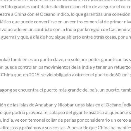
ertido grandes cantidades de dinero con el fin de asegurar el co
estre a China con el Océano Índico, lo que garantiza una conexión 
asiático que puede convertirse en un centro comercial de primer niv
volucrado en un conflicto con la India por la región de Cachemira,
guerras y que, a día de hoy, sigue abierto entre otras cosas, por u
nka) también es un punto clave, no solo por poder garantizar las 
n puede controlar los movimientos de la India y tener un refuerzo 
China que, en 2015, se vio obligado a ofrecer el puerto de 60 km² 
tagong se encuentra el puerto más grande del país, un puerto, tam
sión de las Islas de Andaban y Nicobar, unas islas en el Océano Índ
lo que podría provocar el colapso del gigante asiático al quedarse 
 India, ve con temor el collar de perlas por considerarlo un cerco
directos y próximos a sus costas. A pesar de que China ha manifes