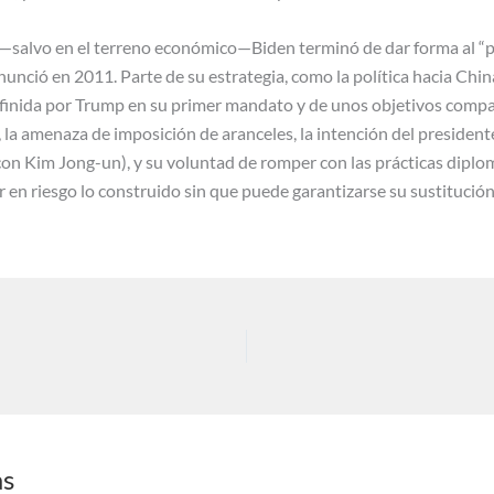
e—salvo en el terreno económico—Biden terminó de dar forma al “pi
nció en 2011. Parte de su estrategia, como la política hacia China
efinida por Trump en su primer mandato y de unos objetivos comp
 la amenaza de imposición de aranceles, la intención del president
 con Kim Jong-un), y su voluntad de romper con las prácticas diplo
 en riesgo lo construido sin que puede garantizarse su sustitució
as