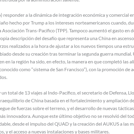
) responder a la dinámica de integración económica y comercial en 
 daño hecho por Trump a los intereses norteamericanos cuando, du
a Asociación Trans-Pacífico (TPP). Tampoco aumentó el gasto en 
opia descripción del desafío que representa una China en ascens
rzos realizados a la hora de ajustar a los nuevos tiempos una estr
iado desde su creación tras terminar la segunda guerra mundial. 
n en la región ha sido, en efecto, la manera en que completó las al
l conocido como “sistema de San Francisco”), con la promoción de 
dos.
un total de 13 viajes al Indo-Pacífico, el secretario de Defensa, L
raequilibrio de China basada en el fortalecimiento y ampliación d
iegue de fuerzas sobre el terreno, y el desarrollo de nuevas táctica
ás innovadora. Aunque este último objetivo no se resolvió del todo
dable, desde el impulso del QUAD y la creación del AUKUS a las m
os, y el acceso a nuevas instalaciones y bases militares.