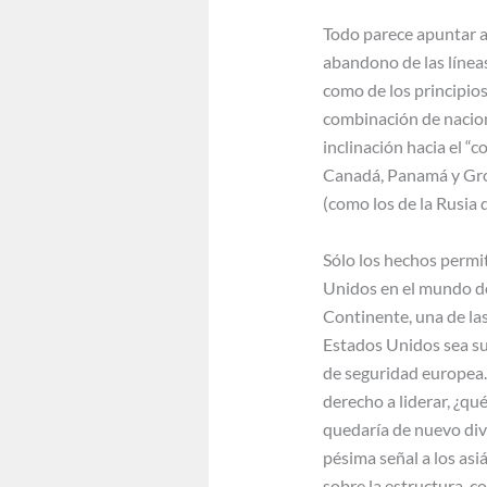
Todo parece apuntar 
abandono de las líneas
como de los principios
combinación de nacion
inclinación hacia el “
Canadá, Panamá y Groe
(como los de la Rusia 
Sólo los hechos permit
Unidos en el mundo de
Continente, una de la
Estados Unidos sea su 
de seguridad europea.
derecho a liderar, ¿q
quedaría de nuevo div
pésima señal a los as
sobre la estructura co