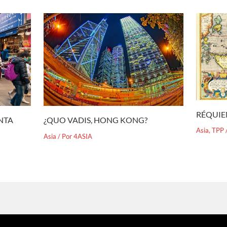
RÉQUIE
¿QUO VADIS, HONG KONG?
ENTA
Asia
,
TPP
Asia
/ Por
4ASIA