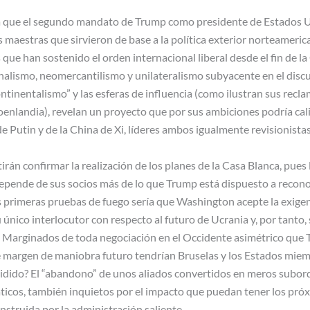
a que el segundo mandato de Trump como presidente de Estados 
 maestras que sirvieron de base a la política exterior norteameric
 que han sostenido el orden internacional liberal desde el fin de la
alismo, neomercantilismo y unilateralismo subyacente en el discu
continentalismo” y las esferas de influencia (como ilustran sus rec
nlandia), revelan un proyecto que por sus ambiciones podría cali
de Putin y de la China de Xi, líderes ambos igualmente revisionistas
irán confirmar la realización de los planes de la Casa Blanca, pues
pende de sus socios más de lo que Trump está dispuesto a reconoc
s primeras pruebas de fuego sería que Washington acepte la exigen
único interlocutor con respecto al futuro de Ucrania y, por tanto, 
 Marginados de toda negociación en el Occidente asimétrico que 
ué margen de maniobra futuro tendrían Bruselas y los Estados mi
idido? El “abandono” de unos aliados convertidos en meros subor
iáticos, también inquietos por el impacto que puedan tener los p
nstruida por la administración saliente.