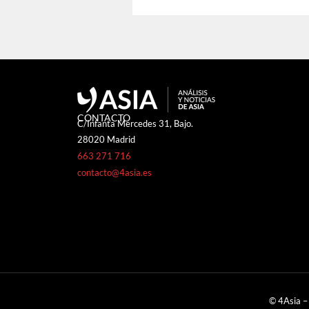
CONTACTO
C/Infanta Mercedes 31, Bajo.
28020 Madrid
663 271 716
contacto@4asia.es
© 4Asia –