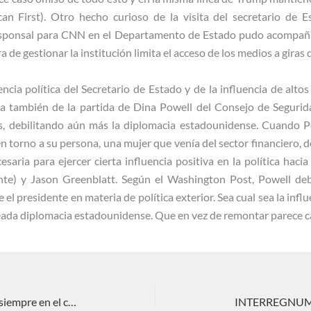
 First). Otro hecho curioso de la visita del secretario de E
orresponsal para CNN en el Departamento de Estado pudo acompaña
de gestionar la institución limita el acceso de los medios a giras de
encia política del Secretario de Estado y de la influencia de altos
a también de la partida de Dina Powell del Consejo de Segurid
es, debilitando aún más la diplomacia estadounidense. Cuando Po
n torno a su persona, una mujer que venía del sector financiero, 
cesaria para ejercer cierta influencia positiva en la política haci
ente) y Jason Greenblatt. Según el Washington Post, Powell de
el presidente en materia de política exterior. Sea cual sea la influ
lpeada diplomacia estadounidense. Que en vez de remontar parece 
China en Medio Oriente y Jerusalén, siempre en el centro