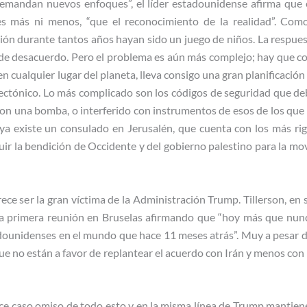
 demandan nuevos enfoques”, el líder estadounidense afirma que 
es más ni menos, “que el reconocimiento de la realidad”. Com
ión durante tantos años hayan sido un juego de niños. La respues
 de desacuerdo. Pero el problema es aún más complejo; hay que co
cualquier lugar del planeta, lleva consigo una gran planificación
tectónico. Lo más complicado son los códigos de seguridad que deb
con una bomba, o interferido con instrumentos de esos de los que 
ya existe un consulado en Jerusalén, que cuenta con los más rig
uir la bendición de Occidente y del gobierno palestino para la mo
e ser la gran víctima de la Administración Trump. Tillerson, en 
 la primera reunión en Bruselas afirmando que “hoy más que nunc
adounidenses en el mundo que hace 11 meses atrás”. Muy a pesar
que no están a favor de replantear el acuerdo con Irán y menos con
ace caso omiso de todo esto y en la misma línea de Trump mantiene