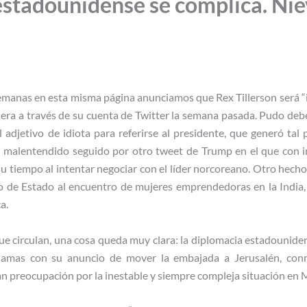
estadounidense se complica. Nie
manas en esta misma página anunciamos que Rex Tillerson será “inv
era a través de su cuenta de Twitter la semana pasada. Pudo de
 adjetivo de idiota para referirse al presidente, que generó tal 
l malentendido seguido por otro tweet de Trump en el que con ir
 tiempo al intentar negociar con el líder norcoreano. Otro hecho 
 de Estado al encuentro de mujeres emprendedoras en la India, 
a.
que circulan, una cosa queda muy clara: la diplomacia estadounide
lamas con su anuncio de mover la embajada a Jerusalén, conm
an preocupación por la inestable y siempre compleja situación en 