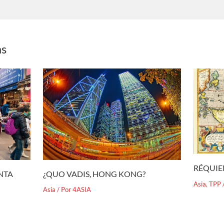
as
RÉQUIE
¿QUO VADIS, HONG KONG?
ENTA
Asia
,
TPP
Asia
/ Por
4ASIA