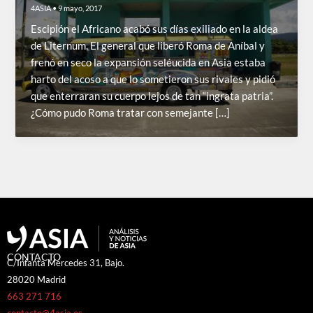
4ASIA
•
9 mayo, 2017
Escipión el Africano acabó sus días exiliado en la aldea
de Liternum. El general que liberó Roma de Aníbal y
frenó en seco la expansión seléucida en Asia estaba
harto del acoso a que lo sometieron sus rivales y pidió
que enterraran su cuerpo lejos de tan “ingrata patria”.
¿Cómo pudo Roma tratar con semejante […]
CONTACTO
C/Infanta Mercedes 31, Bajo.
28020 Madrid
663 271 716
contacto@4asia.es