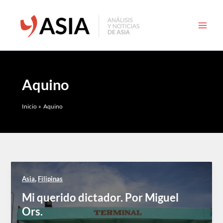
Ir
al
contenido
Aquino
Inicio
Aquino
,
Asia
Filipinas
Mi querido dictador. Por Miguel
Ors.