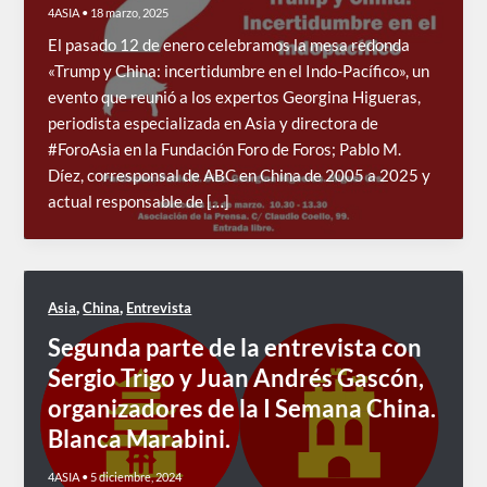
4ASIA
•
18 marzo, 2025
El pasado 12 de enero celebramos la mesa redonda
«Trump y China: incertidumbre en el Indo-Pacífico», un
evento que reunió a los expertos Georgina Higueras,
periodista especializada en Asia y directora de
#ForoAsia en la Fundación Foro de Foros; Pablo M.
Díez, corresponsal de ABC en China de 2005 a 2025 y
actual responsable de […]
,
,
Asia
China
Entrevista
Segunda parte de la entrevista con
Sergio Trigo y Juan Andrés Gascón,
organizadores de la I Semana China.
Blanca Marabini.
4ASIA
•
5 diciembre, 2024