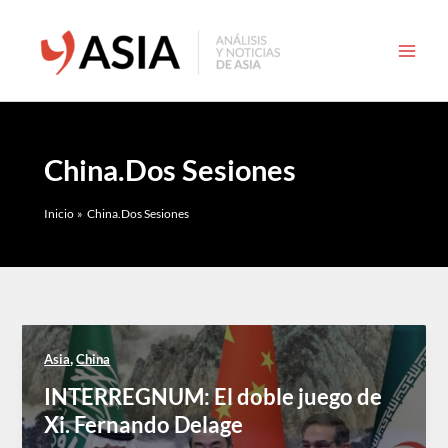
Ir
al
contenido
China.Dos Sesiones
Inicio
China.Dos Sesiones
,
Asia
China
INTERREGNUM: El doble juego de
Xi. Fernando Delage