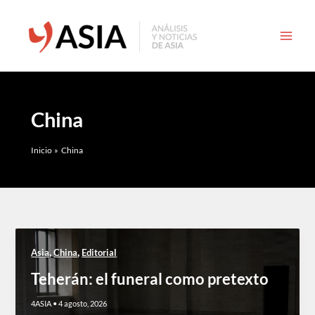
Ir
al
contenido
China
Inicio
China
,
,
Asia
China
Editorial
Teherán: el funeral como pretexto
4ASIA
•
4 agosto, 2026