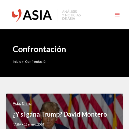
Ir
al
contenido
Confrontación
Inicio
Confrontación
,
Asia
China
¿Y si gana Trump? David Montero
4ASIA
•
16 enero, 2024