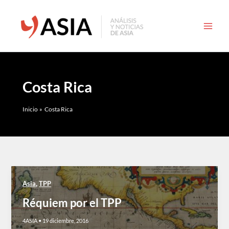
Ir
al
contenido
Costa Rica
Inicio
Costa Rica
,
Asia
TPP
Réquiem por el TPP
4ASIA
•
19 diciembre, 2016