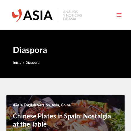
Ir
al
contenido
Diaspora
Inicio
Diaspora
,
,
4Asia English Versión
Asia
China
Chinese Plates in Spain: Nostalgia
at the Table