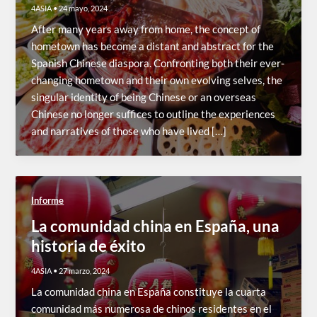
4ASIA
•
24 mayo, 2024
After many years away from home, the concept of
hometown has become a distant and abstract for the
Spanish Chinese diaspora. Confronting both their ever-
changing hometown and their own evolving selves, the
singular identity of being Chinese or an overseas
Chinese no longer suffices to outline the experiences
and narratives of those who have lived […]
Informe
La comunidad china en España, una
historia de éxito
4ASIA
•
27 marzo, 2024
La comunidad china en España constituye la cuarta
comunidad más numerosa de chinos residentes en el