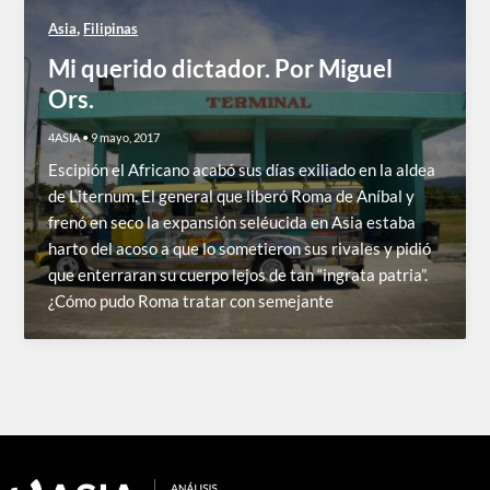
,
Asia
Filipinas
Mi querido dictador. Por Miguel
Ors.
4ASIA
•
9 mayo, 2017
Escipión el Africano acabó sus días exiliado en la aldea
de Liternum. El general que liberó Roma de Aníbal y
frenó en seco la expansión seléucida en Asia estaba
harto del acoso a que lo sometieron sus rivales y pidió
que enterraran su cuerpo lejos de tan “ingrata patria”.
¿Cómo pudo Roma tratar con semejante