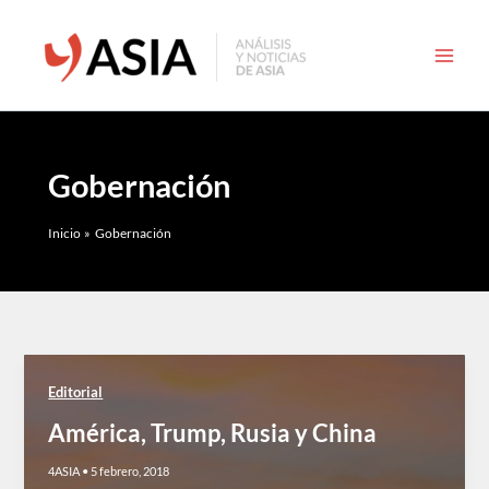
Ir
al
contenido
Gobernación
Inicio
Gobernación
Editorial
América, Trump, Rusia y China
4ASIA
•
5 febrero, 2018