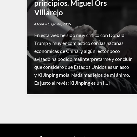
principios. Miguel Ors
Villarejo
4ASIA
•
1 agosto, 2019
En esta web he sido muy crítico con Donald
Trump y muy encomiástico con las hazañas
económicas de China, y algún lector poco
avisado ha podido malinterpretarme y concluir
que considero que Estados Unidos es un asco
y Xi Jinping mola. Nada más lejos de mi ánimo.
Es justo al revés: Xi Jinping es un […]