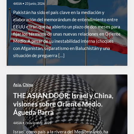
4ASIA
•
23 junio, 2026
Pakistán ha sido el país clave en la mediación y
elaboración del memorándum de entendimiento entre
EEUU e Irán que ha abierto un plazo de dos meses para
fijar los términos de unas nuevas relaciones en Oriente
Medio. A pesar de su inestabilidad interna (choques
con Afganistán, separatismo en Baluchistán y una
situación de preguerra […]
,
Asia
China
THE ASIAN DOOR: Israel y China,
visiones sobre Oriente Medio.
Águeda Parra
4ASIA
•
7 noviembre, 2023
Israel, como país a la rivera del Mediterráneo, ha