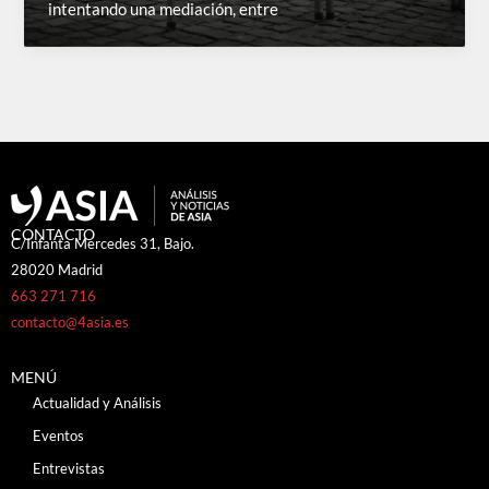
intentando una mediación, entre
CONTACTO
C/Infanta Mercedes 31, Bajo.
28020 Madrid
663 271 716
contacto@4asia.es
MENÚ
Actualidad y Análisis
Eventos
Entrevistas