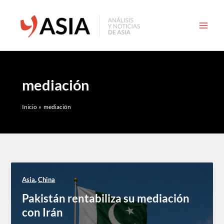
Ir
al
contenido
mediación
Inicio
mediación
,
Asia
China
Pakistán rentabiliza su mediación
con Irán