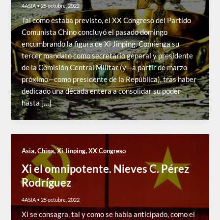
4ASIA
•
25 octubre, 2022
Tal como estaba previsto, el XX Congreso del Partido
Comunista Chino concluyó el pasado domingo
encumbrando la figura de Xi Jinping. Comienza su
tercer mandato como secretario general y presidente
de la Comisión Central Militar (y—a partir de marzo
próximo—como presidente de la República), tras haber
dedicado una década entera a consolidar su poder
hasta […]
,
,
,
Asia
China
Xi Jinping
XX Congreso
Xi el omnipotente. Nieves C. Pérez
Rodríguez
4ASIA
•
25 octubre, 2022
Xi se consagra, tal y como se había anticipado, como el