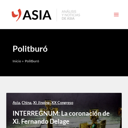
Ir
al
contenido
Politburó
Inicio
Politburó
,
,
,
Asia
China
Xi Jinping
XX Congreso
INTERREGNUM: La coronación de
Xi. Fernando Delage